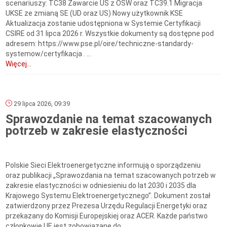
scenariuszy: TC38 Zawarcie US z OŚW oraz TC39.1 Migracja
UKSE ze zmianą SE (UD oraz US) Nowy użytkownik KSE
Aktualizacja zostanie udostępniona w Systemie Certyfikacji
CSIRE od 31 lipca 2026 r. Wszystkie dokumenty są dostępne pod
adresem: https://www.pse.pl/oire/techniczne-standardy-
systemow/certyfikacja . ...
Więcej...
29 lipca 2026, 09:39
Sprawozdanie na temat szacowanych
potrzeb w zakresie elastyczności
Polskie Sieci Elektroenergetyczne informują o sporządzeniu
oraz publikacji „Sprawozdania na temat szacowanych potrzeb w
zakresie elastyczności w odniesieniu do lat 2030 i 2035 dla
Krajowego Systemu Elektroenergetycznego”. Dokument został
zatwierdzony przez Prezesa Urzędu Regulacji Energetyki oraz
przekazany do Komisji Europejskiej oraz ACER. Każde państwo
członkowie UE jest zobowiązane do...