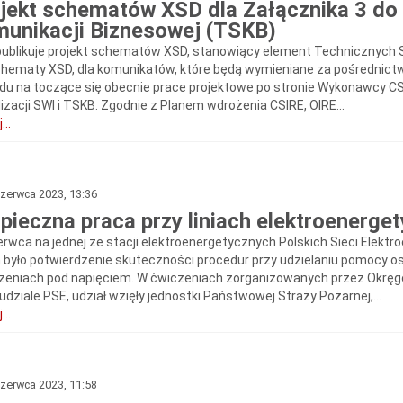
jekt schematów XSD dla Załącznika 3 d
unikacji Biznesowej (TSKB)
publikuje projekt schematów XSD, stanowiący element Technicznych 
chematy XSD, dla komunikatów, które będą wymieniane za pośrednict
du na toczące się obecnie prace projektowe po stronie Wykonawcy CS
izacji SWI i TSKB. Zgodnie z Planem wdrożenia CSIRE, OIRE...
...
zerwca 2023, 13:36
pieczna praca przy liniach elektroenerge
erwca na jednej ze stacji elektroenergetycznych Polskich Sieci Elektr
 było potwierdzenie skuteczności procedur przy udzielaniu pomoc
zeniach pod napięciem. W ćwiczeniach zorganizowanych przez Okręg
dziale PSE, udział wzięły jednostki Państwowej Straży Pożarnej,...
...
zerwca 2023, 11:58