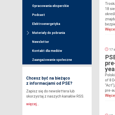
Trosk
Opracowania eksperckie
18 si
okreś
Podcast
znajd
Elektroenergetyka
bezpi
Więcej
Materiały do pobrania
Newsletter
17 s
Kontakt dla mediów
PSE
Zaangażowanie społeczne
pre
yea
Polski
Chcesz być na bieżąco
of 8 
z informacjami od PSE?
"Act")
pre-au
Zapisz się do newslettera lub
Więcej
skorzystaj z naszych kanałów RSS.
więcej...