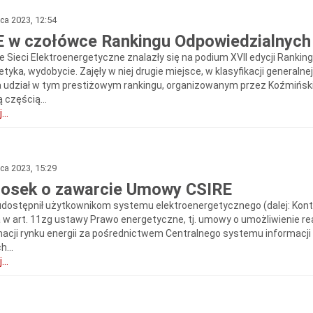
pca 2023, 12:54
 w czołówce Rankingu Odpowiedzialnych
e Sieci Elektroenergetyczne znalazły się na podium XVII edycji Rankin
tyka, wydobycie. Zajęły w niej drugie miejsce, w klasyfikacji generalne
a udział w tym prestiżowym rankingu, organizowanym przez Koźmiński
 częścią...
...
pca 2023, 15:29
osek o zawarcie Umowy CSIRE
udostępnił użytkownikom systemu elektroenergetycznego (dalej: Kont
w art. 11zg ustawy Prawo energetyczne, tj. umowy o umożliwienie re
macji rynku energii za pośrednictwem Centralnego systemu informacji r
h...
...