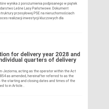
 które wynika z porozumienia podpisanego w piątek
spodarstwo Leśne Lasy Państwowe. Dokument
struktury przesyłowej PSE na nieruchomościach
ces realizacji inwestycji kluczowych dla
ion for delivery year 2028 and
ndividual quarters of delivery
in-Jeziorna, acting as the operator within the Act
1854 as amended, hereinafter referred to as the
s the starting and closing dates and times of the
 to in Article...