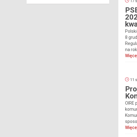
17 s
PSE
202
kwa
Polski
8 grud
Regul
na rok
Więcej
11 s
Pro
Kom
OIRE 
komun
Komun
sposo
Więcej