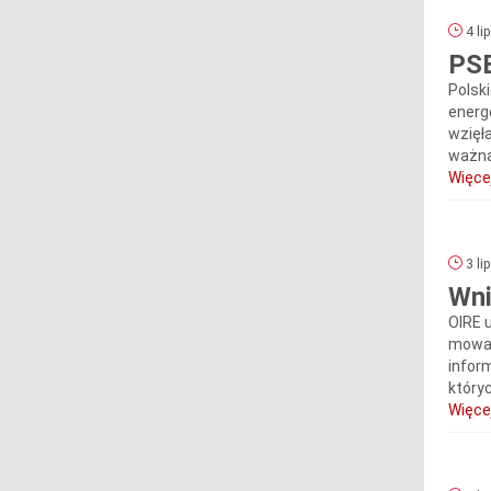
4 li
PSE
Polski
energe
wzięł
ważną
Więcej
3 li
Wni
OIRE 
mowa 
infor
któryc
Więcej