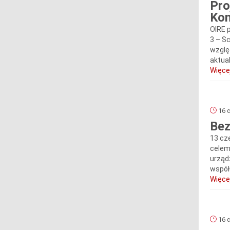
Pro
Kom
OIRE 
3 – S
wzglę
aktual
Więcej
16 c
Bez
13 cz
celem
urząd
współu
Więcej
16 c