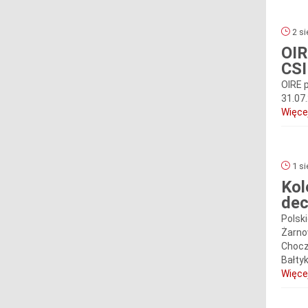
2 si
OIR
CSI
OIRE p
31.07.
Więcej
1 si
Kol
dec
Polsk
Żarno
Chocz
Bałty
Więcej