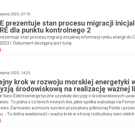
erpnia 2023, 07:10
E prezentuje stan procesu migracji inicjal
RE dla punktu kontrolnego 2
rezentuje stan procesu migracji inicjalnej informacji rynku energii do 
2023 r. Dokument dostępny jest tutaj .
...
erpnia 2023, 14:25
ejny krok w rozwoju morskiej energetyki 
yzją środowiskową na realizację ważnej l
ie Sieci Elektroenergetyczne uzyskały decyzję o środowiskowych uwar
wiec. To jedna z czterech nowych linii, jakie spółka wybuduje na Pomo
ewo-Żarnowiec wzmocni system przesyłowy północnej Polski i pozwo
ku. - To dobra wiadomość i ważny krok w stronę rozbudowy sieci elektr
...