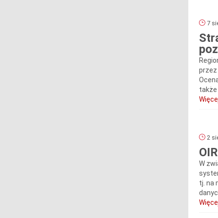
7 si
Str
poz
Regio
przez
Ocena
także
Więcej
2 si
OIR
W zwi
syste
tj. n
danych
Więcej