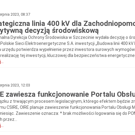
erpnia 2023, 08:37
ategiczna linia 400 kV dla Zachodniopomo
ytywną decyzją środowiskową
nalna Dyrekcja Ochrony Środowiska w Szczecinie wydała decyzję o ś
 Polskie Sieci Elektroenergetyczne S.A. inwestycji „Budowa linii 400 
 urzędu potwierdza wypełnienie przez inwestora surowych wymogów śr
 realizację tej inwestycji, kluczowej dla bezpieczeństwa energetyczneg
...
erpnia 2023, 12:03
E zawiesza funkcjonowanie Portalu Obsłu
ązku z trwającym procesem legislacyjnym, którego efektem będzie z
mu CSIRE, OIRE planuje zawieszenie funkcjonowania Portalu Obsługi Mig
a miesiąc. Zawieszenie oznacza: * brak możliwości logowania się do P
 przez...
...