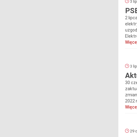
3 li
PSE
2 lip
elekt
uzgod
Elekt
Więcej
3 li
Akt
30 cz
zaktu
zmian
2022 
Więcej
29 c