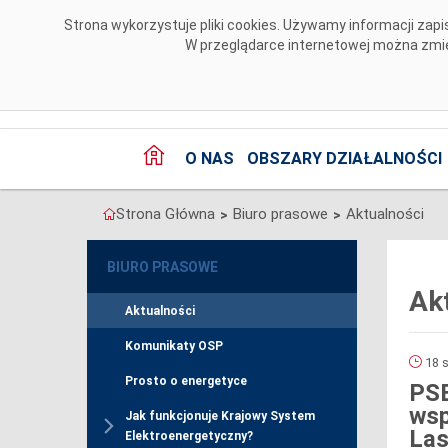
Przejdź do komentarzy
Strona wykorzystuje pliki cookies. Używamy informacji za
W przeglądarce internetowej można zmien
O NAS
OBSZARY DZIAŁALNOŚCI
Strona Główna
Biuro prasowe
Aktualności
>
>
BIURO PRASOWE
Ak
Aktualności
Komunikaty OSP
18 s
Prosto o energetyce
PSE
wsp
Jak funkcjonuje Krajowy System
La
Elektroenergetyczny?