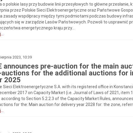
a o polskie lasy przy budowie linii przesyłowych to główne przesłanie,
erpnia przez Polskie Sieci Elektroenergetyczne oraz Państwowe Go
la zasady współpracy między tymi podmiotami podczas budowy infra
ujących się w zarządzie Lasów Państwowych. Pozwoli to usprawnić pro
eczeństwa energetycznego kraju przy...
...
ierpnia 2023, 10:39
 announces pre-auction for the main auct
-auctions for the additional auctions for i
r 2025
e Sieci Elektroenergetyczne S.A. with its registered office in Konstanc
December 2017 on Capacity Market (i.e. Journal of Laws of 2021, item 
, according to Section 5.2.2.3 of the Capacity Market Rules, announce
ctions for the: Main auction for delivery year 2028 for: the zone, referred
...