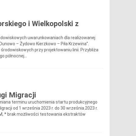
rskiego i Wielkopolski z
rodowiskowych uwarunkowaniach dla realizowanej
kV Dunowo – Żydowo Kierzkowo – Piła Krzewina”.
odowiskowych przy projektowaniu linii. Przybliża
o północnej...
gi Migracji
miana terminu uruchomienia startu produkcyjnego
racji od 1 września 2023 r. do 30 września.2023 r.
OM, * brak możliwości testowania ekstraktów