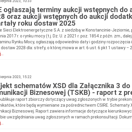
ierpnia 2023, 10:33
 ogłaszają terminy aukcji wstępnych do 
8 oraz aukcji wstępnych do aukcji doda
rtały roku dostaw 2025
e Sieci Elektroenergetyczne S.A. z siedzibą w Konstancinie-Jeziornie,
nia 2017 r. o rynku mocy (t.j. Dz. U. z 2021 r. poz. 1854 z późn. zm., dale
aminu Rynku Mocy, ogłaszają odpowiednio daty i godziny rozpoczęcia i
 dostaw 2028 dla: strefy, o której mowa w art. 6 ust. 6 pkt 1 ustawy – 24
...
ierpnia 2023, 15:22
jekt schematów XSD dla Załącznika 3 d
unikacji Biznesowej (TSKB) - raport z pr
publikuje raport zbiorczy dotyczący uwag zgłoszonych w trybie prekon
ikatów, które będą wymieniane za pośrednictwem CSIRE. Schematy
ikacji Biznesowej. Raport zawiera informacje dotyczące kierunkowy
bie uwzględniania uwag zgłoszonych w ramach prekonsultacji. Dokume
...