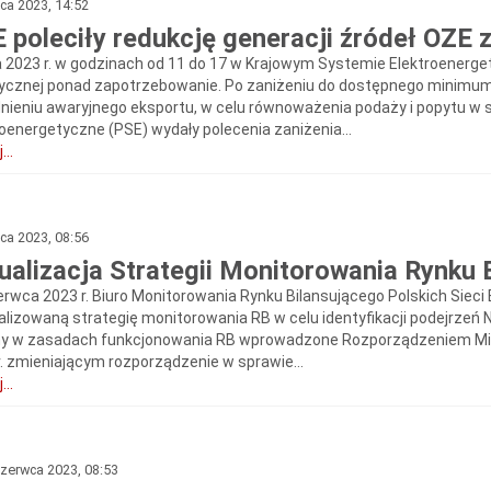
pca 2023, 14:52
 poleciły redukcję generacji źródeł OZE
ca 2023 r. w godzinach od 11 do 17 w Krajowym Systemie Elektroenerg
rycznej ponad zapotrzebowanie. Po zaniżeniu do dostępnego minimum
nieniu awaryjnego eksportu, w celu równoważenia podaży i popytu w 
roenergetyczne (PSE) wydały polecenia zaniżenia...
...
pca 2023, 08:56
ualizacja Strategii Monitorowania Rynku 
erwca 2023 r. Biuro Monitorowania Rynku Bilansującego Polskich Sieci 
alizowaną strategię monitorowania RB w celu identyfikacji podejrzeń 
y w zasadach funkcjonowania RB wprowadzone Rozporządzeniem Minis
r. zmieniającym rozporządzenie w sprawie...
...
zerwca 2023, 08:53