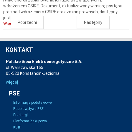
rynku energii zaplanowanie ich działań związanych z
wdrożeniem CSIRE. Dokument, aktualizowany w miarę postępu
prac nad wdrożeniem CSIRE oraz zmian prawnych, dostępny
jest tutaj .
Poprzedni
Następny
Więcej...
KONTAKT
Polskie Sieci Elektroenergetyczne S.A.
ul. Warszawska 165
05-520 Konstancin-Jeziorna
więcej
PSE
Informacje podstawowe
Raport wpływu PSE
Przetargi
Platforma Zakupowa
KSeF