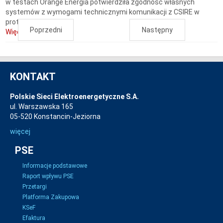
w testach Orange Energia potwierdziła zgodność własnych
systemów z wymogami technicznymi komunikacji z CSIRE w
protokole AS4.
Poprzedni
Następny
Więcej...
KONTAKT
Polskie Sieci Elektroenergetyczne S.A.
ul. Warszawska 165
05-520 Konstancin-Jeziorna
więcej
PSE
Informacje podstawowe
Raport wpływu PSE
Przetargi
Platforma Zakupowa
KSeF
Efaktura