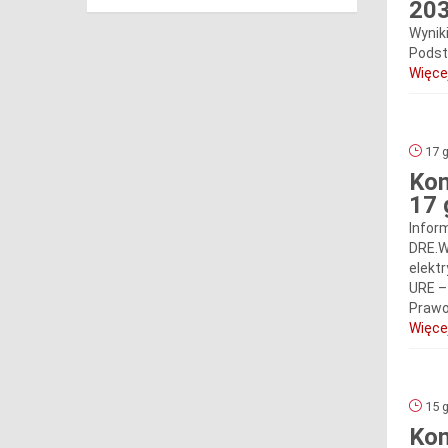
20
Wynik
Podsta
Więcej
17 g
Kom
17 
Infor
DRE.W
elekt
URE – 
Prawo
Więcej
15 g
Kom