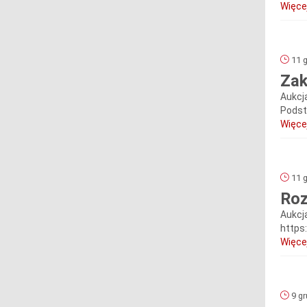
Więcej
11 g
Zak
Aukcj
Podsta
Więcej
11 g
Roz
Aukcj
https
Więcej
9 gr