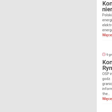
Kom
nie
Polski
energi
elekt
energe
Więcej
9 gr
Kom
Ryn
OSP i
godz.
grani
infor
the...
Więcej