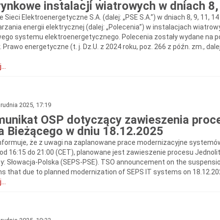
rynkowe instalacji wiatrowych w dniach 8,
e Sieci Elektroenergetyczne S.A. (dalej: „PSE S.A.”) w dniach 8, 9, 11, 
zania energii elektrycznej (dalej: „Polecenia”) w instalacjach wiatrow
wego systemu elektroenergetycznego. Polecenia zostały wydane na pod
. Prawo energetyczne (t. j. Dz.U. z 2024 roku, poz. 266 z późn. zm., dal
...
rudnia 2025, 17:19
unikat OSP dotyczący zawieszenia proce
a Bieżącego w dniu 18.12.2025
nformuje, że z uwagi na zaplanowane prace modernizacyjne systemów
 od 16:15 do 21:00 (CET), planowane jest zawieszenie procesu Jednoli
cy: Słowacja-Polska (SEPS-PSE). TSO announcement on the suspension
s that due to planned modernization of SEPS IT systems on 18.12.2025 
...