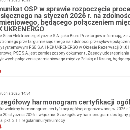
rudnia 2025, 10:33
unikat OSP w sprawie rozpoczęcia proce
sięcznego na styczeń 2026 r. na zdolnoś
mieniowego, będącego połączeniem mię
K UKRENERGO
e Sieci Elektroenergetyczne S.A., jako Biuro Przetargów informują, że
stronnego przetargu miesięcznego na zdolności przesyłowe połącze
ysystemowym PSE S.A. i NEK UKRENERGO w Okresie Rezerwacji 01.01.202
netowej PSE S.A. jest zamieszczony dokument „Zasady udostępniania 
yłowych połączenia promieniowego między Polską a Ukrainą, będące
...
rudnia 2025, 14:54
zegółowy harmonogram certyfikacji ogóln
ikowaliśmy harmonogram certyfikacji ogólnej organizowanej w 2026 r. 
do 20 stycznia 2026 r. włącznie. Szczegółowy harmonogram dostępny j
a: pkt. 3.1.1 regulaminu rynku mocy
...