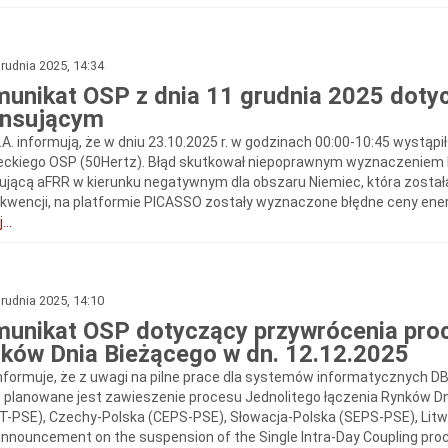
rudnia 2025, 14:34
unikat OSP z dnia 11 grudnia 2025 dotyc
ansującym
.A. informują, że w dniu 23.10.2025 r. w godzinach 00:00-10:45 wystąp
eckiego OSP (50Hertz). Błąd skutkował niepoprawnym wyznaczeniem lok
sującą aFRR w kierunku negatywnym dla obszaru Niemiec, która zosta
kwencji, na platformie PICASSO zostały wyznaczone błędne ceny energi
...
rudnia 2025, 14:10
unikat OSP dotyczący przywrócenia proc
ków Dnia Bieżącego w dn. 12.12.2025
nformuje, że z uwagi na pilne prace dla systemów informatycznych DBA
, planowane jest zawieszenie procesu Jednolitego łączenia Rynków Dn
T-PSE), Czechy-Polska (CEPS-PSE), Słowacja-Polska (SEPS-PSE), Litwa
nnouncement on the suspension of the Single Intra-Day Coupling proc