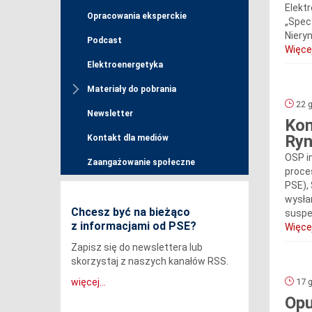
Elekt
Opracowania eksperckie
„Spec
Niery
Podcast
Więcej
Elektroenergetyka
Materiały do pobrania
22 g
Newsletter
Kom
Ryn
Kontakt dla mediów
OSP i
Zaangażowanie społeczne
proce
PSE),
wysła
Chcesz być na bieżąco
suspe
z informacjami od PSE?
Więcej
Zapisz się do newslettera lub
skorzystaj z naszych kanałów RSS.
więcej...
17 g
Opu