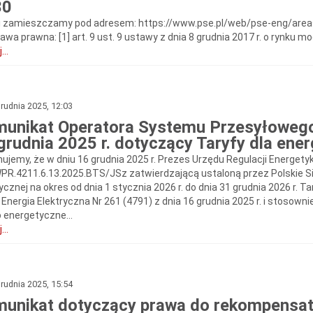
30
i zamieszczamy pod adresem: https://www.pse.pl/web/pse-eng/areas-
wa prawna: [1] art. 9 ust. 9 ustawy z dnia 8 grudnia 2017 r. o rynku moc
...
rudnia 2025, 12:03
unikat Operatora Systemu Przesyłowego
grudnia 2025 r. dotyczący Taryfy dla energ
mujemy, że w dniu 16 grudnia 2025 r. Prezes Urzędu Regulacji Energety
PR.4211.6.13.2025.BTS/JSz zatwierdzającą ustaloną przez Polskie Siec
rycznej na okres od dnia 1 stycznia 2026 r. do dnia 31 grudnia 2026 r.
Energia Elektryczna Nr 261 (4791) z dnia 16 grudnia 2025 r. i stosownie
 energetyczne...
...
rudnia 2025, 15:54
unikat dotyczący prawa do rekompensat