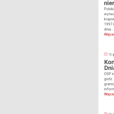
nie
Polski
wytwar
krajo
1997 r
dnia...
Więcej
12 g
Kom
Dni
OSP i
godz.
grani
inform
Więcej