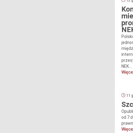
12 g
Kom
mie
pro
NE
Polski
jedno
międz
inter
przes
NEK...
Więcej
11 g
Szc
Opubl
od 7 
prawn
Więcej