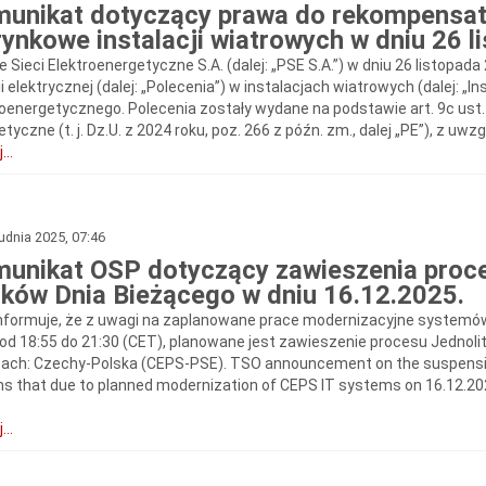
unikat dotyczący prawa do rekompensat
rynkowe instalacji wiatrowych w dniu 26 
e Sieci Elektroenergetyczne S.A. (dalej: „PSE S.A.”) w dniu 26 listopad
i elektrycznej (dalej: „Polecenia”) w instalacjach wiatrowych (dalej: 
roenergetycznego. Polecenia zostały wydane na podstawie art. 9c ust. 
tyczne (t. j. Dz.U. z 2024 roku, poz. 266 z późn. zm., dalej „PE”), z uwzg
...
udnia 2025, 07:46
unikat OSP dotyczący zawieszenia proce
ków Dnia Bieżącego w dniu 16.12.2025.
nformuje, że z uwagi na zaplanowane prace modernizacyjne systemów
 od 18:55 do 21:30 (CET), planowane jest zawieszenie procesu Jednoli
cach: Czechy-Polska (CEPS-PSE). TSO announcement on the suspensio
ms that due to planned modernization of CEPS IT systems on 16.12.2025
...