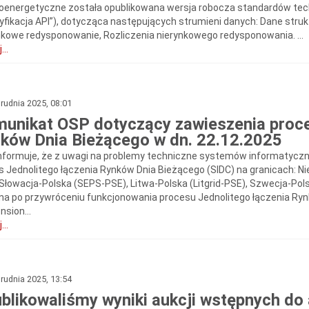
roenergetyczne została opublikowana wersja robocza standardów tec
yfikacja API”), dotycząca następujących strumieni danych: Dane stru
nkowe redysponowanie, Rozliczenia nierynkowego redysponowania. ...
...
rudnia 2025, 08:01
unikat OSP dotyczący zawieszenia proce
ków Dnia Bieżącego w dn. 22.12.2025
nformuje, że z uwagi na problemy techniczne systemów informatyczny
s Jednolitego łączenia Rynków Dnia Bieżącego (SIDC) na granicach: N
 Słowacja-Polska (SEPS-PSE), Litwa-Polska (Litgrid-PSE), Szwecja-Po
na po przywróceniu funkcjonowania procesu Jednolitego łączenia R
nsion...
...
rudnia 2025, 13:54
blikowaliśmy wyniki aukcji wstępnych do 