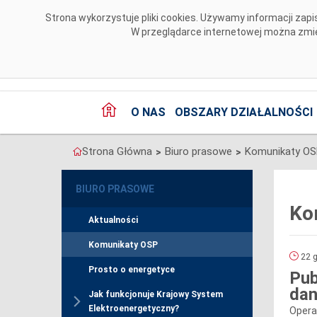
Przejdź do komentarzy
Strona wykorzystuje pliki cookies. Używamy informacji za
W przeglądarce internetowej można zmien
O NAS
OBSZARY DZIAŁALNOŚCI
Strona Główna
Biuro prasowe
Komunikaty O
>
>
BIURO PRASOWE
Ko
Aktualności
Komunikaty OSP
22 g
Prosto o energetyce
Pub
dan
Jak funkcjonuje Krajowy System
Elektroenergetyczny?
Opera