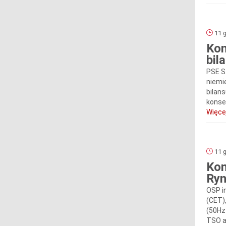
11 g
Kom
bil
PSE S
niemi
bilan
konse
Więcej
11 g
Kom
Ryn
OSP i
(CET)
(50Hz
TSO a