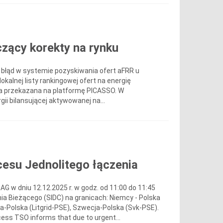
zący korekty na rynku
ił błąd w systemie pozyskiwania ofert aFRR u
alnej listy rankingowej ofert na energię
ła przekazana na platformę PICASSO. W
i bilansującej aktywowanej na...
esu Jednolitego łączenia
G w dniu 12.12.2025 r. w godz. od 11:00 do 11:45
ia Bieżącego (SIDC) na granicach: Niemcy - Polska
-Polska (Litgrid-PSE), Szwecja-Polska (Svk-PSE).
ess TSO informs that due to urgent...