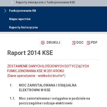
Raporty miesięczne z funkcjonowania KSE
Funkcjonowanie RB
Mapa raportów
Raporty historyczne
DRUKUJ
DOC
PDF
Raport 2014 KSE
ZESTAWIENIE DANYCH ILOŚCIOWYCH DOTYCZĄCYCH
FUNKCJONOWANIA KSE W 2014 ROKU
(
Dane operatywne - wielkości brutto
*)
1.
MOC ZAINSTALOWANA I OSIĄGALNA
ELEKTROWNI W KSE
1.1.
Moc zainstalowana i osiągalna w podziale na
poszczególne rodzaje elektrowni