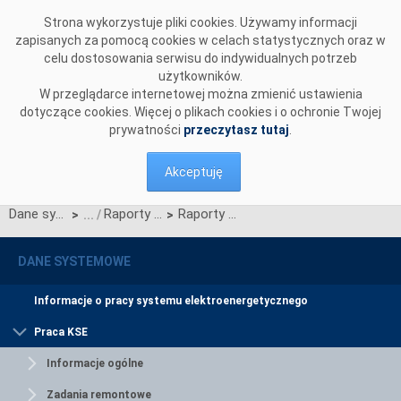
Przejdź do komentarzy
Strona wykorzystuje pliki cookies. Używamy informacji
zapisanych za pomocą cookies w celach statystycznych oraz w
celu dostosowania serwisu do indywidualnych potrzeb
użytkowników.
W przeglądarce internetowej można zmienić ustawienia
dotyczące cookies. Więcej o plikach cookies i o ochronie Twojej
prywatności
przeczytasz tutaj
.
Akceptuję
Dane systemowe
Raporty roczne z funkcjonowania KSE
Raporty za rok 2014
>
>
DANE SYSTEMOWE
Informacje o pracy systemu elektroenergetycznego
Praca KSE
Informacje ogólne
Zadania remontowe