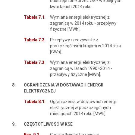
udostępnione przez OSP w kolejnych
kwartałach 2014 roku.
Tabela 7.1.
Wymiana energii elektrycznej z
zagranicą w 2014 roku - przepływy
fizyczne [MWh].
Tabela 7.2
Przepływy rzeczywiste z
poszczególnymi krajami w 2014 roku
[GWh].
Tabela 7.3
Wymiana energii elektrycznej z
zagranicą w latach 1990÷2014 -
przepływy fizyczne [MWh].
8.
OGRANICZENIA W DOSTAWACH ENERGII
ELEKTRYCZNEJ
Tabela 8.1.
Ograniczenia w dostawach energii
elektrycznej w poszczególnych
miesiącach 2014 roku [MWh].
9.
CZĘSTOTLIWOŚĆ W KSE
Rys. 9.1.
Częstotliwość bazowa w