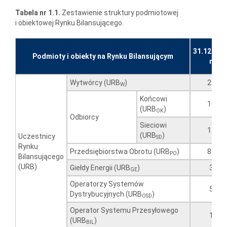
Tabela nr 1.1.
Zestawienie struktury podmiotowej
i obiektowej Rynku Bilansującego.
31.12.202
Podmioty i obiekty na Rynku Bilansującym
r.
Wytwórcy (URB
)
29
W
Końcowi
10
(URB
)
OK
Odbiorcy
Sieciowi
11
(URB
)
Uczestnicy
SD
Rynku
Przedsiębiorstwa Obrotu (URB
)
88
PO
Bilansującego
(URB)
Giełdy Energii (URB
)
3
GE
Operatorzy Systemów
5
Dystrybucyjnych (URB
)
OSD
Operator Systemu Przesyłowego
1
(URB
)
BIL