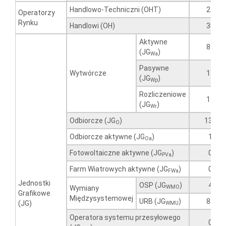
Handlowo-Techniczni (OHT)
22
Operatorzy
Rynku
Handlowi (OH)
30
Aktywne
82
(JG
)
Wa
Pasywne
Wytwórcze
12
(JG
)
Wp
Rozliczeniowe
11
(JG
)
Wr
Odbiorcze (JG
)
130
O
Odbiorcze aktywne (JG
)
1
Oa
Fotowoltaiczne aktywne (JG
)
0
PVa
Farm Wiatrowych aktywne (JG
)
0
FWa
Jednostki
OSP (JG
)
4
WMO
Wymiany
Grafikowe
Międzysystemowej
URB (JG
)
85
(JG)
WMU
Operatora systemu przesyłowego
0