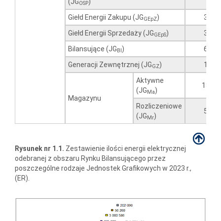
(JG
)
OSP
Giełd Energii Zakupu (JG
)
3
GEpZ
Giełd Energii Sprzedaży (JG
)
3
GEpS
Bilansujące (JG
)
6
BI
Generacji Zewnętrznej (JG
)
1
GZ
Aktywne
18
(JG
)
Ma
Magazynu
Rozliczeniowe
5
(JG
)
Mr
Rysunek nr 1.1.
Zestawienie ilości energii elektrycznej
odebranej z obszaru Rynku Bilansującego przez
poszczególne rodzaje Jednostek Grafikowych w 2023 r.,
(ER).