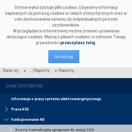
Przejdź do komentarzy
Strona wykorzystuje pliki cookies. Używamy informacji
zapisanych za pomocą cookies w celach statystycznych oraz w
celu dostosowania serwisu do indywidualnych potrzeb
użytkowników.
W przeglądarce internetowej można zmienić ustawienia
dotyczące cookies. Więcej o plikach cookies i o ochronie Twojej
prywatności
przeczytasz tutaj
.
Akceptuję
Dane systemowe
Raporty roczne z funkcjonowania RB
Raporty za rok 2023
>
>
DANE SYSTEMOWE
Informacje o pracy systemu elektroenergetycznego
Praca KSE
Funkcjonowanie RB
Koszty transakcyjne uprawnień do emisji CO2