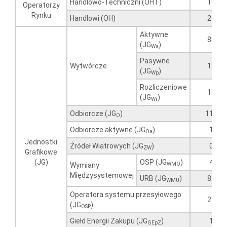
Handlowo-Techniczni (OHT)
19
Operatorzy
Rynku
Handlowi (OH)
27
Aktywne
88
(JG
)
Wa
Pasywne
Wytwórcze
12
(JG
)
Wp
Rozliczeniowe
16
(JG
)
Wr
Odbiorcze (JG
)
117
O
Odbiorcze aktywne (JG
)
1
Oa
Jednostki
Źródeł Wiatrowych (JG
)
0
ZW
Grafikowe
(JG)
OSP (JG
)
4
WMO
Wymiany
Międzysystemowej
URB (JG
)
84
WMU
Operatora systemu przesyłowego
23
(JG
)
OSP
Giełd Energii Zakupu (JG
)
1
GEpZ