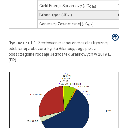
Giełd Energii Sprzedaży (JG
)
1
GEpS
Bilansujące (JG
)
6
BI
Generacji Zewnętrznej (JG
)
1
GZ
Rysunek nr 1.1.
Zestawienie ilości energii elektrycznej
odebranej z obszaru Rynku Bilansującego przez
poszczególne rodzaje Jednostek Grafikowych w 2019 r.,
(ER).