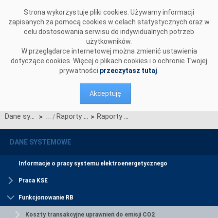
Przejdź do komentarzy
Strona wykorzystuje pliki cookies. Używamy informacji
zapisanych za pomocą cookies w celach statystycznych oraz w
celu dostosowania serwisu do indywidualnych potrzeb
użytkowników.
W przeglądarce internetowej można zmienić ustawienia
dotyczące cookies. Więcej o plikach cookies i o ochronie Twojej
prywatności
przeczytasz tutaj
.
Akceptuję
Dane systemowe
Raporty roczne z funkcjonowania RB
Raporty za rok 2019
>
>
DANE SYSTEMOWE
Informacje o pracy systemu elektroenergetycznego
Praca KSE
Funkcjonowanie RB
Koszty transakcyjne uprawnień do emisji CO2