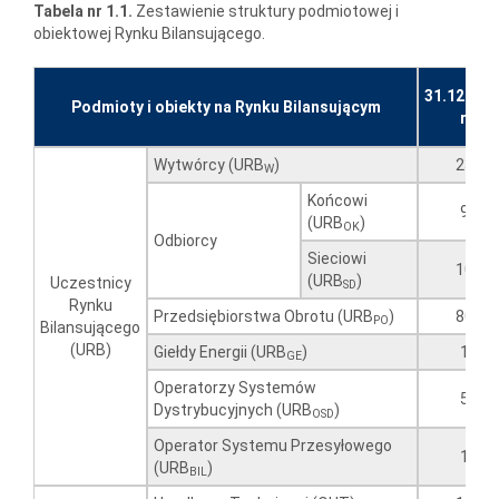
Tabela nr 1.1.
Zestawienie struktury podmiotowej i
obiektowej Rynku Bilansującego.
31.12.201
Podmioty i obiekty na Rynku Bilansującym
r.
Wytwórcy (URB
)
23
W
Końcowi
9
(URB
)
OK
Odbiorcy
Sieciowi
10
(URB
)
Uczestnicy
SD
Rynku
Przedsiębiorstwa Obrotu (URB
)
80
PO
Bilansującego
(URB)
Giełdy Energii (URB
)
1
GE
Operatorzy Systemów
5
Dystrybucyjnych (URB
)
OSD
Operator Systemu Przesyłowego
1
(URB
)
BIL