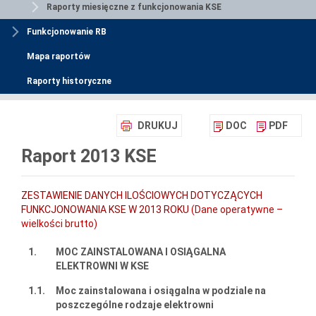
Raporty miesięczne z funkcjonowania KSE
Funkcjonowanie RB
Mapa raportów
Raporty historyczne
DRUKUJ
DOC
PDF
Raport 2013 KSE
ZESTAWIENIE DANYCH ILOŚCIOWYCH DOTYCZĄCYCH
FUNKCJONOWANIA KSE W 2013 ROKU
(Dane operatywne –
wielkości brutto)
1.
MOC ZAINSTALOWANA I OSIĄGALNA
ELEKTROWNI W KSE
1.1.
Moc zainstalowana i osiągalna w podziale na
poszczególne rodzaje elektrowni