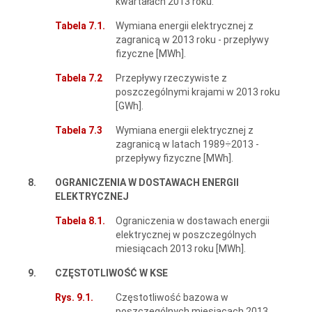
kwartałach 2013 roku.
Tabela 7.1.
Wymiana energii elektrycznej z
zagranicą w 2013 roku - przepływy
fizyczne [MWh].
Tabela 7.2
Przepływy rzeczywiste z
poszczególnymi krajami w 2013 roku
[GWh].
Tabela 7.3
Wymiana energii elektrycznej z
zagranicą w latach 1989÷2013 -
przepływy fizyczne [MWh].
8.
OGRANICZENIA W DOSTAWACH ENERGII
ELEKTRYCZNEJ
Tabela 8.1.
Ograniczenia w dostawach energii
elektrycznej w poszczególnych
miesiącach 2013 roku [MWh].
9.
CZĘSTOTLIWOŚĆ W KSE
Rys. 9.1.
Częstotliwość bazowa w
poszczególnych miesiącach 2013