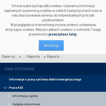
Przejdź do komentarzy
Strona wykorzystuje pliki cookies. Używamy informacji
zapisanych za pomocą cookies w celach statystycznych oraz w
celu dostosowania serwisu do indywidualnych potrzeb
użytkowników.
W przeglądarce internetowej można zmienić ustawienia
dotyczące cookies. Więcej o plikach cookies i o ochronie Twojej
prywatności
przeczytasz tutaj
.
Akceptuję
Dane systemowe
Raporty roczne z funkcjonowania KSE
Raporty za rok 2013
>
>
DANE SYSTEMOWE
Informacje o pracy systemu elektroenergetycznego
Praca KSE
Informacje ogólne
Zadania remontowe