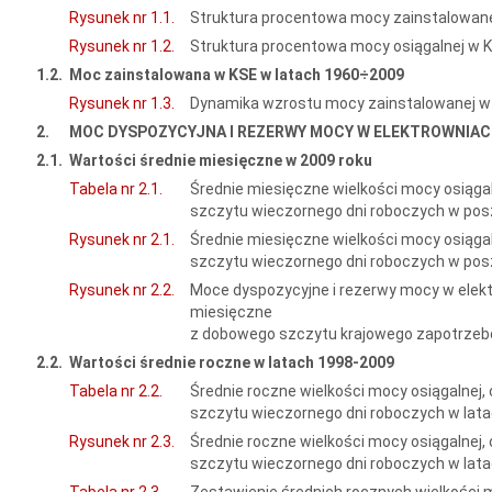
Rysunek nr 1.1.
Struktura procentowa mocy zainstalowanej
Rysunek nr 1.2.
Struktura procentowa mocy osiągalnej w KS
1.2
.
Moc zainstalowana w KSE w latach 1960÷2009
Rysunek nr 1.3.
Dynamika wzrostu mocy zainstalowanej w 
2.
MOC DYSPOZYCYJNA I REZERWY MOCY W ELEKTROWNIA
2.1.
Wartości średnie miesięczne w 2009 roku
Tabela nr 2.1.
Średnie miesięczne wielkości mocy osiąga
szczytu wieczornego dni roboczych w pos
Rysunek nr 2.1.
Średnie miesięczne wielkości mocy osiąga
szczytu wieczornego dni roboczych w pos
Rysunek nr 2.2.
Moce dyspozycyjne i rezerwy mocy w elekt
miesięczne
z dobowego szczytu krajowego zapotrzeb
2.2.
Wartości średnie roczne w latach 1998-2009
Tabela nr 2.2.
Średnie roczne wielkości mocy osiągalnej
szczytu wieczornego dni roboczych w lat
Rysunek nr 2.3.
Średnie roczne wielkości mocy osiągalnej
szczytu wieczornego dni roboczych w lat
Tabela nr 2.3.
Zestawienie średnich rocznych wielkości m