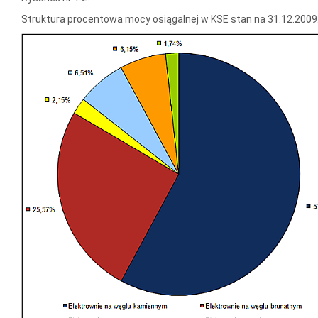
Struktura procentowa mocy osiągalnej w KSE stan na 31.12.2009.