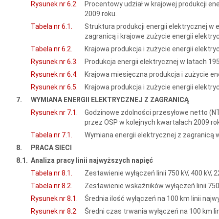
Rysunek nr 6.2.
Procentowy udział w krajowej produkcji en
2009 roku.
Tabela nr 6.1.
Struktura produkcji energii elektrycznej w
zagranicą i krajowe zużycie energii elektr
Tabela nr 6.2.
Krajowa produkcja i zużycie energii elektr
Rysunek nr 6.3.
Produkcja energii elektrycznej w latach 19
Rysunek nr 6.4.
Krajowa miesięczna produkcja i zużycie ene
Rysunek nr 6.5.
Krajowa produkcja i zużycie energii elektr
7.
WYMIANA ENERGII ELEKTRYCZNEJ Z ZAGRANICĄ
Rysunek nr 7.1.
Godzinowe zdolności przesyłowe netto (N
przez OSP w kolejnych kwartałach 2009 ro
Tabela nr 7.1.
Wymiana energii elektrycznej z zagranicą w
8.
PRACA SIECI
8.1.
Analiza pracy linii najwyższych napięć
Tabela nr 8.1.
Zestawienie wyłączeń linii 750 kV, 400 kV, 
Tabela nr 8.2.
Zestawienie wskaźników wyłączeń linii 750
Rysunek nr 8.1.
Średnia ilość wyłączeń na 100 km linii naj
Rysunek nr 8.2.
Średni czas trwania wyłączeń na 100 km li