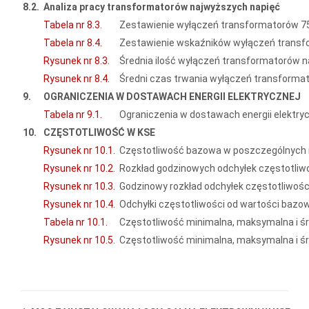
8.2.
Analiza pracy transformatorów najwyższych napięć
Tabela nr 8.3.
Zestawienie wyłączeń transformatorów 750
Tabela nr 8.4.
Zestawienie wskaźników wyłączeń transfor
Rysunek nr 8.3.
Średnia ilość wyłączeń transformatorów n
Rysunek nr 8.4.
Średni czas trwania wyłączeń transforma
9.
OGRANICZENIA W DOSTAWACH ENERGII ELEKTRYCZNEJ
Tabela nr 9.1.
Ograniczenia w dostawach energii elektry
10.
CZĘSTOTLIWOŚĆ W KSE
Rysunek nr 10.1.
Częstotliwość bazowa w poszczególnych 
Rysunek nr 10.2.
Rozkład godzinowych odchyłek częstotliwo
Rysunek nr 10.3.
Godzinowy rozkład odchyłek częstotliwośc
Rysunek nr 10.4.
Odchyłki częstotliwości od wartości bazow
Tabela nr 10.1.
Częstotliwość minimalna, maksymalna i śr
Rysunek nr 10.5.
Częstotliwość minimalna, maksymalna i śr