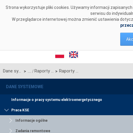
Przejdź do komentarzy
Strona wykorzystuje pliki cookies. Używamy informacji zapisanyc
serwisu do indywidual
W przeglądarce internetowej można zmienić ustawienia dotycząc
przecz
Akc
Dane systemowe
Raporty roczne z funkcjonowania KSE
Raporty za rok 2009
>
>
DANE SYSTEMOWE
Informacje o pracy systemu elektroenergetycznego
Praca KSE
Informacje ogólne
Zadania remontowe