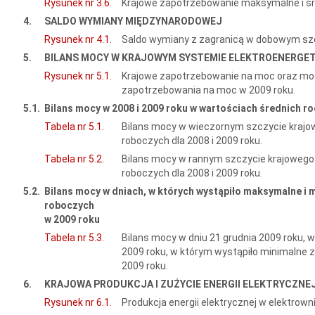
Rysunek nr 3.6.
Krajowe zapotrzebowanie maksymalne i śr
4.
SALDO WYMIANY MIĘDZYNARODOWEJ
Rysunek nr 4.1.
Saldo wymiany z zagranicą w dobowym sz
5.
BILANS MOCY W KRAJOWYM SYSTEMIE ELEKTROENERGE
Rysunek nr 5.1.
Krajowe zapotrzebowanie na moc oraz mo
zapotrzebowania na moc w 2009 roku.
5.1.
Bilans mocy w 2008 i 2009 roku w wartościach średnich r
Tabela nr 5.1.
Bilans mocy w wieczornym szczycie krajo
roboczych dla 2008 i 2009 roku.
Tabela nr 5.2.
Bilans mocy w rannym szczycie krajowego
roboczych dla 2008 i 2009 roku.
5.2.
Bilans mocy w dniach, w których wystąpiło maksymalne i
roboczych
w 2009 roku
Tabela nr 5.3.
Bilans mocy w dniu 21 grudnia 2009 roku, 
2009 roku, w którym wystąpiło minimalne
2009 roku.
6.
KRAJOWA PRODUKCJA I ZUŻYCIE ENERGII ELEKTRYCZNE
Rysunek nr 6.1.
Produkcja energii elektrycznej w elektrow