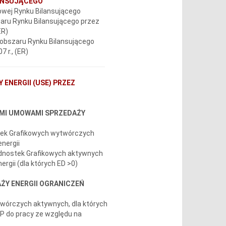
LANSUJĄCEGO
owej Rynku Bilansującego
szaru Rynku Bilansującego przez
ER)
do obszaru Rynku Bilansującego
 r., (ER)
ENERGII (USE) PRZEZ
YMI UMOWAMI SPRZEDAŻY
tek Grafikowych wytwórczych
nergii
dnostek Grafikowych aktywnych
rgii (dla których ED >0)
ŻY ENERGII OGRANICZEŃ
twórczych aktywnych, dla których
P do pracy ze względu na