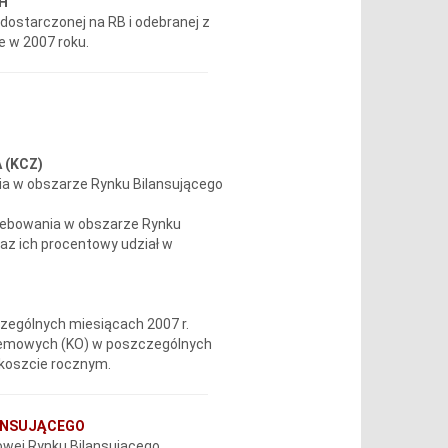
CH
 dostarczonej na RB i odebranej z
 w 2007 roku.
 (KCZ)
ia w obszarze Rynku Bilansującego
zebowania w obszarze Rynku
az ich procentowy udział w
zególnych miesiącach 2007 r.
temowych (KO) w poszczególnych
 koszcie rocznym.
LANSUJĄCEGO
towej Rynku Bilansującego