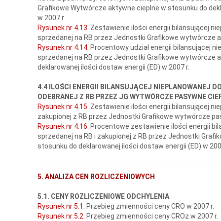
Grafikowe Wytwórcze aktywne cieplne w stosunku do dekla
w 2007 r.
Rysunek nr 4.13.
Zestawienie ilości energii bilansującej ni
sprzedanej na RB przez Jednostki Grafikowe wytwórcze ak
Rysunek nr 4.14.
Procentowy udział energii bilansującej n
sprzedanej na RB przez Jednostki Grafikowe wytwórcze 
deklarowanej ilości dostaw energii (ED) w 2007 r.
4.4 ILOŚCI ENERGII BILANSUJĄCEJ NIEPLANOWANEJ D
ODEBRANEJ Z RB PRZEZ JG WYTWÓRCZE PASYWNE CIE
Rysunek nr 4.15.
Zestawienie ilości energii bilansującej n
zakupionej z RB przez Jednostki Grafikowe wytwórcze pas
Rysunek nr 4.16.
Procentowe zestawienie ilości energii bi
sprzedanej na RB i zakupionej z RB przez Jednostki Graf
stosunku do deklarowanej ilości dostaw energii (ED) w 2007
5. ANALIZA CEN ROZLICZENIOWYCH
5.1. CENY ROZLICZENIOWE ODCHYLENIA
Rysunek nr 5.1.
Przebieg zmienności ceny CRO w 2007 r.
Rysunek nr 5.2.
Przebieg zmienności ceny CROz w 2007 r.