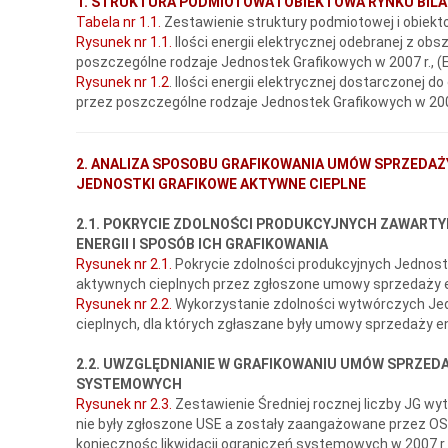
1. STRUKTURA PODMIOTOWA I OBIEKTOWA RYNKU BI
Tabela nr 1.1.
Zestawienie struktury podmiotowej i obiekt
Rysunek nr 1.1.
Ilości energii elektrycznej odebranej z ob
poszczególne rodzaje Jednostek Grafikowych w 2007 r., (
Rysunek nr 1.2
. Ilości energii elektrycznej dostarczonej 
przez poszczególne rodzaje Jednostek Grafikowych w 2007
2. ANALIZA SPOSOBU GRAFIKOWANIA UMÓW SPRZEDAŻY 
JEDNOSTKI GRAFIKOWE AKTYWNE CIEPLNE
2.1. POKRYCIE ZDOLNOŚCI PRODUKCYJNYCH ZAWART
ENERGII I SPOSÓB ICH GRAFIKOWANIA
Rysunek nr 2.1.
Pokrycie zdolności produkcyjnych Jednos
aktywnych cieplnych przez zgłoszone umowy sprzedaży e
Rysunek nr 2.2.
Wykorzystanie zdolności wytwórczych Je
cieplnych, dla których zgłaszane były umowy sprzedaży ene
2.2. UWZGLĘDNIANIE W GRAFIKOWANIU UMÓW SPRZEDA
SYSTEMOWYCH
Rysunek nr 2.3.
Zestawienie Średniej rocznej liczby JG wy
nie były zgłoszone USE a zostały zaangażowane przez OS
koniecznośc likwidacji ograniczeń systemowych w 2007 r.