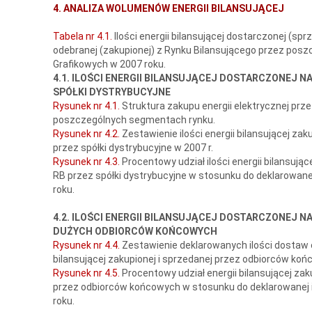
4. ANALIZA WOLUMENÓW ENERGII BILANSUJĄCEJ
Tabela nr 4.1.
Ilości energii bilansującej dostarczonej (spr
odebranej (zakupionej) z Rynku Bilansującego przez pos
Grafikowych w 2007 roku.
4.1. ILOŚCI ENERGII BILANSUJĄCEJ DOSTARCZONEJ NA
SPÓŁKI DYSTRYBUCYJNE
Rysunek nr 4.1.
Struktura zakupu energii elektrycznej prze
poszczególnych segmentach rynku.
Rysunek nr 4.2.
Zestawienie ilości energii bilansującej zak
przez spółki dystrybucyjne w 2007 r.
Rysunek nr 4.3.
Procentowy udział ilości energii bilansując
RB przez spółki dystrybucyjne w stosunku do deklarowanej
roku.
4.2. ILOŚCI ENERGII BILANSUJĄCEJ DOSTARCZONEJ NA
DUŻYCH ODBIORCÓW KOŃCOWYCH
Rysunek nr 4.4.
Zestawienie deklarowanych ilości dostaw en
bilansującej zakupionej i sprzedanej przez odbiorców koń
Rysunek nr 4.5.
Procentowy udział energii bilansującej zak
przez odbiorców końcowych w stosunku do deklarowanej il
roku.