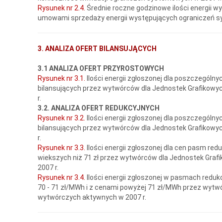
Rysunek nr 2.4.
Średnie roczne godzinowe ilości energii wy
umowami sprzedaży energii występujących ograniczeń s
3. ANALIZA OFERT BILANSUJĄCYCH
3.1 ANALIZA OFERT PRZYROSTOWYCH
Rysunek nr 3.1.
Ilości energii zgłoszonej dla poszczególn
bilansujących przez wytwórców dla Jednostek Grafikow
r.
3.2. ANALIZA OFERT REDUKCYJNYCH
Rysunek nr 3.2.
Ilości energii zgłoszonej dla poszczególn
bilansujących przez wytwórców dla Jednostek Grafikow
r.
Rysunek nr 3.3.
Ilości energii zgłoszonej dla cen pasm red
wiekszych niż 71 zł przez wytwórców dla Jednostek Gra
2007 r.
Rysunek nr 3.4.
Ilości energii zgłoszonej w pasmach reduk
70 - 71 zł/MWh i z cenami powyżej 71 zł/MWh przez wytw
wytwórczych aktywnych w 2007 r.