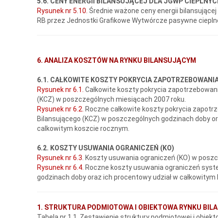
5.6. CENY ENERGII BILANSUJĄCEJ DLA JGWP CIEPLNY
Rysunek nr 5.10.
Średnie ważone ceny energii bilansującej
RB przez Jednostki Grafikowe Wytwórcze pasywne cieplne
6. ANALIZA KOSZTÓW NA RYNKU BILANSUJĄCYM
6.1. CAŁKOWITE KOSZTY POKRYCIA ZAPOTRZEBOWANIA
Rysunek nr 6.1.
Całkowite koszty pokrycia zapotrzebowan
(KCZ) w poszczególnych miesiącach 2007 roku.
Rysunek nr 6.2.
Roczne całkowite koszty pokrycia zapotr
Bilansującego (KCZ) w poszczególnych godzinach doby or
calkowitym koszcie rocznym.
6.2. KOSZTY USUWANIA OGRANICZEŃ (KO)
Rysunek nr 6.3
. Koszty usuwania ograniczeń (KO) w poszc
Rysunek nr 6.4.
Roczne koszty usuwania ograniczeń sys
godzinach doby oraz ich procentowy udział w całkowitym
1. STRUKTURA PODMIOTOWA I OBIEKTOWA RYNKU BI
Tabela nr 1.1. Zestawienie struktury podmiotowej i obiek