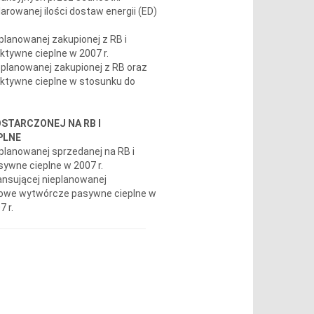
rowanej ilości dostaw energii (ED)
eplanowanej zakupionej z RB i
tywne cieplne w 2007 r.
ieplanowanej zakupionej z RB oraz
aktywne cieplne w stosunku do
OSTARCZONEJ NA RB I
PLNE
ieplanowanej sprzedanej na RB i
ywne cieplne w 2007 r.
lansującej nieplanowanej
ikowe wytwórcze pasywne cieplne w
 r.