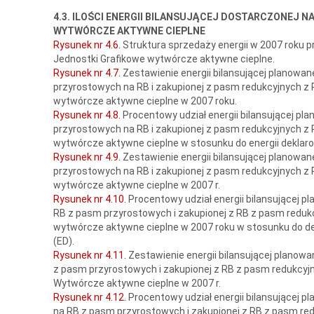
4.3. ILOŚCI ENERGII BILANSUJĄCEJ DOSTARCZONEJ NA
WYTWÓRCZE AKTYWNE CIEPLNE
Rysunek nr 4.6.
Struktura sprzedaży energii w 2007 roku 
Jednostki Grafikowe wytwórcze aktywne cieplne.
Rysunek nr 4.7.
Zestawienie energii bilansującej planowan
przyrostowych na RB i zakupionej z pasm redukcyjnych z 
wytwórcze aktywne cieplne w 2007 roku.
Rysunek nr 4.8.
Procentowy udział energii bilansującej pl
przyrostowych na RB i zakupionej z pasm redukcyjnych z
wytwórcze aktywne cieplne w stosunku do energii deklaro
Rysunek nr 4.9.
Zestawienie energii bilansującej planowa
przyrostowych na RB i zakupionej z pasm redukcyjnych z 
wytwórcze aktywne cieplne w 2007 r.
Rysunek nr 4.10.
Procentowy udział energii bilansującej 
RB z pasm przyrostowych i zakupionej z RB z pasm reduk
wytwórcze aktywne cieplne w 2007 roku w stosunku do dek
(ED).
Rysunek nr 4.11.
Zestawienie energii bilansującej planow
z pasm przyrostowych i zakupionej z RB z pasm redukcyj
Wytwórcze aktywne cieplne w 2007 r.
Rysunek nr 4.12.
Procentowy udział energii bilansującej 
na RB z pasm przyrostowych i zakupionej z RB z pasm re