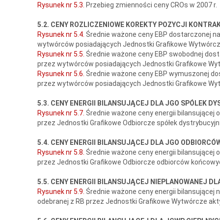
Rysunek nr 5.3.
Przebieg zmienności ceny CROs w 2007 r.
5.2. CENY ROZLICZENIOWE KOREKTY POZYCJI KONTRA
Rysunek nr 5.4.
Średnie ważone ceny EBP dostarczonej na 
wytwórców posiadających Jednostki Grafikowe Wytwórcze
Rysunek nr 5.5.
Średnie ważone ceny EBP swobodnej dostar
przez wytwórców posiadających Jednostki Grafikowe Wyt
Rysunek nr 5.6.
Średnie ważone ceny EBP wymuszonej dost
przez wytwórców posiadających Jednostki Grafikowe Wyt
5.3. CENY ENERGII BILANSUJĄCEJ DLA JGO SPÓLEK 
Rysunek nr 5.7.
Średnie ważone ceny energii bilansującej o
przez Jednostki Grafikowe Odbiorcze spółek dystrybucyjn
5.4. CENY ENERGII BILANSUJĄCEJ DLA JGO ODBIORC
Rysunek nr 5.8.
Średnie ważone ceny energii bilansującej o
przez Jednostki Grafikowe Odbiorcze odbiorców końcowyc
5.5. CENY ENERGII BILANSUJĄCEJ NIEPLANOWANEJ D
Rysunek nr 5.9.
Średnie ważone ceny energii bilansującej 
odebranej z RB przez Jednostki Grafikowe Wytwórcze akt