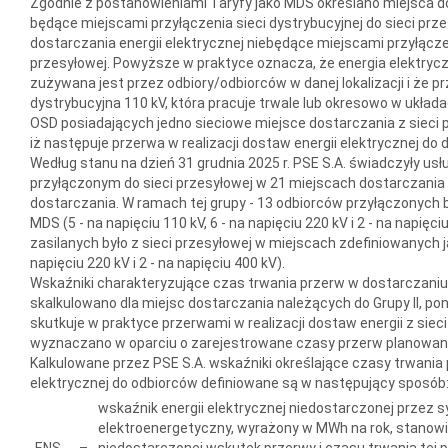
Zgodnie z postanowieniami Taryfy jako MDS określano miejsca do
będące miejscami przyłączenia sieci dystrybucyjnej do sieci prze
dostarczania energii elektrycznej niebędące miejscami przyłączen
przesyłowej. Powyższe w praktyce oznacza, że energia elektryc
zużywana jest przez odbiory/odbiorców w danej lokalizacji i że pr
dystrybucyjna 110 kV, która pracuje trwale lub okresowo w układ
OSD posiadających jedno sieciowe miejsce dostarczania z sieci 
iż następuje przerwa w realizacji dostaw energii elektrycznej do 
Według stanu na dzień 31 grudnia 2025 r. PSE S.A. świadczyły usł
przyłączonym do sieci przesyłowej w 21 miejscach dostarczania z
dostarczania. W ramach tej grupy - 13 odbiorców przyłączonych b
MDS (5 - na napięciu 110 kV, 6 - na napięciu 220 kV i 2 - na napięc
zasilanych było z sieci przesyłowej w miejscach zdefiniowanych ja
napięciu 220 kV i 2 - na napięciu 400 kV).
Wskaźniki charakteryzujące czas trwania przerw w dostarczaniu 
skalkulowano dla miejsc dostarczania należących do Grupy II, po
skutkuje w praktyce przerwami w realizacji dostaw energii z siec
wyznaczano w oparciu o zarejestrowane czasy przerw planowany
Kalkulowane przez PSE S.A. wskaźniki określające czasy trwania 
elektrycznej do odbiorców definiowane są w następujący sposób
wskaźnik energii elektrycznej niedostarczonej przez
elektroenergetyczny, wyrażony w MWh na rok, stano
ENS
–
niedostarczonej wskutek przerwy i czasu trwania tej p