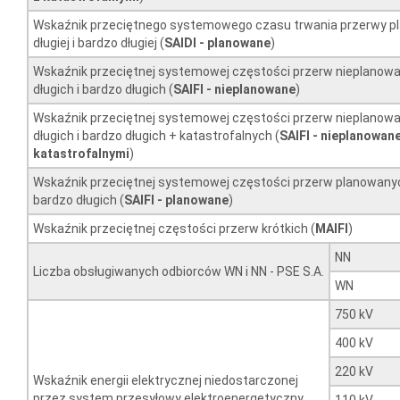
Wskaźnik przeciętnego systemowego czasu trwania przerwy p
długiej i bardzo długiej (
SAIDI - planowane
)
Wskaźnik przeciętnej systemowej częstości przerw nieplanow
długich i bardzo długich (
SAIFI - nieplanowane
)
Wskaźnik przeciętnej systemowej częstości przerw nieplanow
długich i bardzo długich + katastrofalnych (
SAIFI - nieplanowane
katastrofalnymi
)
Wskaźnik przeciętnej systemowej częstości przerw planowanych
bardzo długich (
SAIFI - planowane
)
Wskaźnik przeciętnej częstości przerw krótkich (
MAIFI
)
NN
Liczba obsługiwanych odbiorców WN i NN - PSE S.A.
WN
750 kV
400 kV
220 kV
Wskaźnik energii elektrycznej niedostarczonej
przez system przesyłowy elektroenergetyczny
110 kV