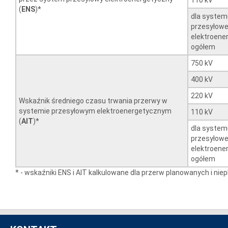
(
ENS
)*
dla system
przesyłow
elektroene
ogółem
750 kV
400 kV
220 kV
Wskaźnik średniego czasu trwania przerwy w
systemie przesyłowym elektroenergetycznym
110 kV
(
AIT
)*
dla system
przesyłow
elektroene
ogółem
* - wskaźniki ENS i AIT kalkulowane dla przerw planowanych i ni