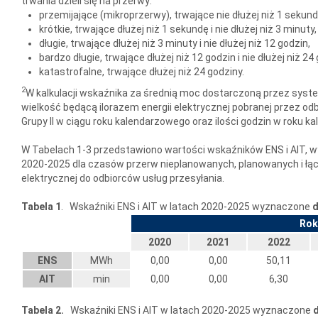
trwania dzieli się na przerwy:
przemijające (mikroprzerwy), trwające nie dłużej niż 1 sekund
krótkie, trwające dłużej niż 1 sekundę i nie dłużej niż 3 minuty,
długie, trwające dłużej niż 3 minuty i nie dłużej niż 12 godzin,
bardzo długie, trwające dłużej niż 12 godzin i nie dłużej niż 24
katastrofalne, trwające dłużej niż 24 godziny.
2
W kalkulacji wskaźnika za średnią moc dostarczoną przez syst
wielkość będącą ilorazem energii elektrycznej pobranej przez o
Grupy II w ciągu roku kalendarzowego oraz ilości godzin w roku 
W Tabelach 1-3 przedstawiono wartości wskaźników ENS i AIT, 
2020-2025 dla czasów przerw nieplanowanych, planowanych i łą
elektrycznej do odbiorców usług przesyłania.
Tabela 1
. Wskaźniki ENS i AIT w latach 2020-2025 wyznaczone
d
Rok
2020
2021
2022
ENS
MWh
0,00
0,00
50,11
AIT
min
0,00
0,00
6,30
Tabela 2.
Wskaźniki ENS i AIT w latach 2020-2025 wyznaczone