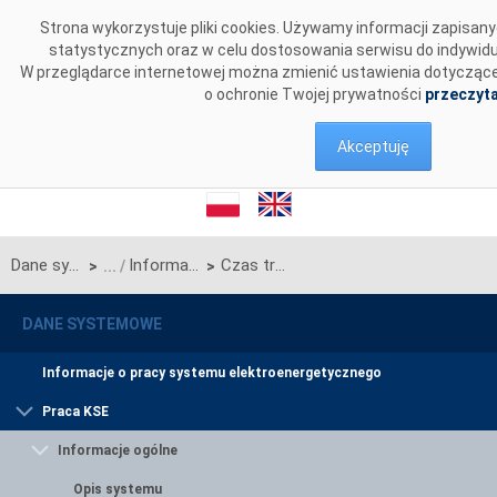
Przejdź do komentarzy
Strona wykorzystuje pliki cookies. Używamy informacji zapisa
statystycznych oraz w celu dostosowania serwisu do indywid
W przeglądarce internetowej można zmienić ustawienia dotyczące c
o ochronie Twojej prywatności
przeczyta
Akceptuję
Dane systemowe
Informacje ogólne
Czas trwania przerw w dostarczaniu energii elektrycznej
>
>
DANE SYSTEMOWE
Informacje o pracy systemu elektroenergetycznego
Praca KSE
Informacje ogólne
Opis systemu