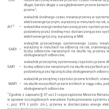
długie, bardzo długie z uwzględnieniem przerw katastr
1
przerw
;
wskaźnik średniego czasu trwania przerwy w system
elektroenergetycznym, wyrażony w minutach na rok, st
2
AIT
–
wskaźnika energii niedostarczonej przez system prze
podzielony przez średnią moc dostarczoną przez sys
elektroenergetyczny, wyrażoną w MW;
wskaźnik przeciętnego systemowego czasu trwania 
wyrażony w minutach na odbiorcę na rok, stanowiący
SAIDI
–
liczby odbiorców narażonych na skutki tej przerwy w
obsługiwanych odbiorców;
wskaźnik przeciętnej systemowej częstości przerw dłu
SAIFI
–
liczbę odbiorców narażonych na skutki wszystkich prz
podzieloną przez łączną liczbę obsługiwanych odbiorc
wskaźnik przeciętnej częstości przerw krótkich, stan
MAIFI
–
na skutki wszystkich przerw krótkich w ciągu roku, pod
obsługiwanych odbiorców.
1
Zgodnie z zapisami § 47 ust.2 rozporządzenia Ministra Klimatu 
w sprawie szczegółowych warunków funkcjonowania systemu el
r., poz. 819 z późn. zm.), przerwy w dostarczaniu energii ele