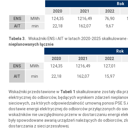
Rok
2020
2021
2022
ENS
MWh
124,35
1216,49
76,90
AIT
min
22,18
162,07
9,67
Tabela 3.
Wskaźniki ENS i AIT w latach 2020-2025 skalkulowane
nieplanowanych łącznie
.
Rok
2020
2021
2022
ENS
MWh
124,35
1216,49
127,01
AIT
min
22,18
162,07
15,97
Wskaźniki przedstawione w
Tabeli 1
skalkulowane zostały dla pr
elektrycznej do odbiorców, będących wynikiem zdarzeń nieplan
sieciowych, za których odpowiedzialność umowną ponosi PSE S.A
dostawie energii elektrycznej do odbiorców przyłączonych do sieci
wskaźników nie uwzględniono przerw w dostarczaniu energii elekt
były spowodowane awarią urządzeń należących do odbiorców, zl
dostarczania z sieci przesyłowej.