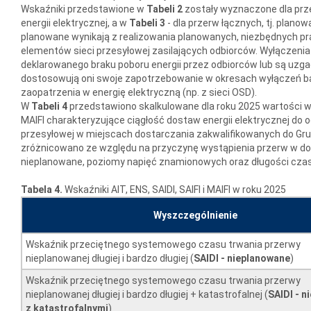
Wskaźniki przedstawione w
Tabeli 2
zostały wyznaczone dla prz
energii elektrycznej, a w
Tabeli 3
- dla przerw łącznych, tj. plano
planowane wynikają z realizowania planowanych, niezbędnych p
elementów sieci przesyłowej zasilających odbiorców. Wyłączenia
deklarowanego braku poboru energii przez odbiorców lub są uzga
dostosowują oni swoje zapotrzebowanie w okresach wyłączeń bą
zaopatrzenia w energię elektryczną (np. z sieci OSD).
W
Tabeli 4
przedstawiono skalkulowane dla roku 2025 wartości wsk
MAIFI charakteryzujące ciągłość dostaw energii elektrycznej do o
przesyłowej w miejscach dostarczania zakwalifikowanych do Gru
zróżnicowano ze względu na przyczynę wystąpienia przerw w dos
nieplanowane, poziomy napięć znamionowych oraz długości czas
Tabela 4.
Wskaźniki AIT, ENS, SAIDI, SAIFI i MAIFI w roku 2025
Wyszczególnienie
Wskaźnik przeciętnego systemowego czasu trwania przerwy
nieplanowanej długiej i bardzo długiej (
SAIDI - nieplanowane
)
Wskaźnik przeciętnego systemowego czasu trwania przerwy
nieplanowanej długiej i bardzo długiej + katastrofalnej (
SAIDI - 
z katastrofalnymi
)