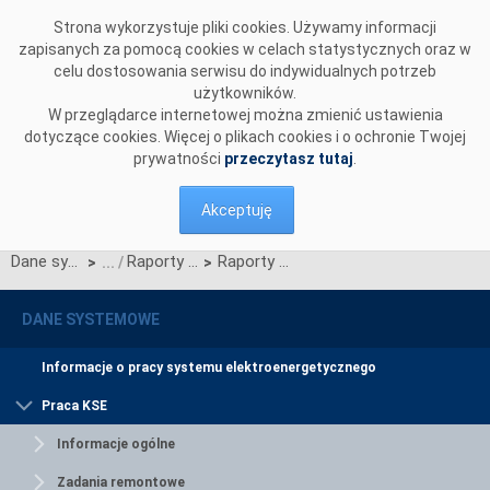
Przejdź do komentarzy
Strona wykorzystuje pliki cookies. Używamy informacji
zapisanych za pomocą cookies w celach statystycznych oraz w
celu dostosowania serwisu do indywidualnych potrzeb
użytkowników.
W przeglądarce internetowej można zmienić ustawienia
dotyczące cookies. Więcej o plikach cookies i o ochronie Twojej
prywatności
przeczytasz tutaj
.
Akceptuję
Dane systemowe
Raporty roczne z funkcjonowania KSE
Raporty za rok 2016
>
>
DANE SYSTEMOWE
Informacje o pracy systemu elektroenergetycznego
Praca KSE
Informacje ogólne
Zadania remontowe