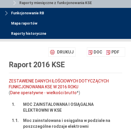
Raporty miesięczne z funkcjonowania KSE
Funkcjonowanie RB
Mapa raportów
Raporty historyczne
DRUKUJ
DOC
PDF
Raport 2016 KSE
ZESTAWIENIE DANYCH ILOŚCIOWYCH DOTYCZĄCYCH
FUNKCJONOWANIA KSE W 2016 ROKU
(
Dane operatywne - wielkości brutto
*)
1.
MOC ZAINSTALOWANA I OSIĄGALNA
ELEKTROWNI W KSE
1.1.
Moc zainstalowana i osiągalna w podziale na
poszczególne rodzaje elektrowni