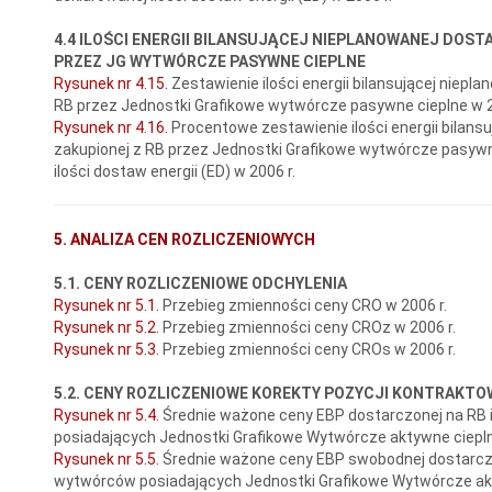
4.4 ILOŚCI ENERGII BILANSUJĄCEJ NIEPLANOWANEJ DOST
PRZEZ JG WYTWÓRCZE PASYWNE CIEPLNE
Rysunek nr 4.15.
Zestawienie ilości energii bilansującej niepla
RB przez Jednostki Grafikowe wytwórcze pasywne cieplne w 2
Rysunek nr 4.16.
Procentowe zestawienie ilości energii bilansu
zakupionej z RB przez Jednostki Grafikowe wytwórcze pasywn
ilości dostaw energii (ED) w 2006 r.
5. ANALIZA CEN ROZLICZENIOWYCH
5.1. CENY ROZLICZENIOWE ODCHYLENIA
Rysunek nr 5.1.
Przebieg zmienności ceny CRO w 2006 r.
Rysunek nr 5.2.
Przebieg zmienności ceny CROz w 2006 r.
Rysunek nr 5.3.
Przebieg zmienności ceny CROs w 2006 r.
5.2. CENY ROZLICZENIOWE KOREKTY POZYCJI KONTRAKTO
Rysunek nr 5.4.
Średnie ważone ceny EBP dostarczonej na RB 
posiadających Jednostki Grafikowe Wytwórcze aktywne ciepln
Rysunek nr 5.5.
Średnie ważone ceny EBP swobodnej dostarczon
wytwórców posiadających Jednostki Grafikowe Wytwórcze akt