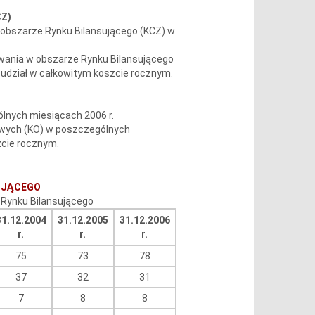
Z)
 obszarze Rynku Bilansującego (KCZ) w
wania w obszarze Rynku Bilansującego
udział w całkowitym koszcie rocznym.
lnych miesiącach 2006 r.
wych (KO) w poszczególnych
zcie rocznym.
UJĄCEGO
j Rynku Bilansującego
31.12.2004
31.12.2005
31.12.2006
r.
r.
r.
75
73
78
37
32
31
7
8
8