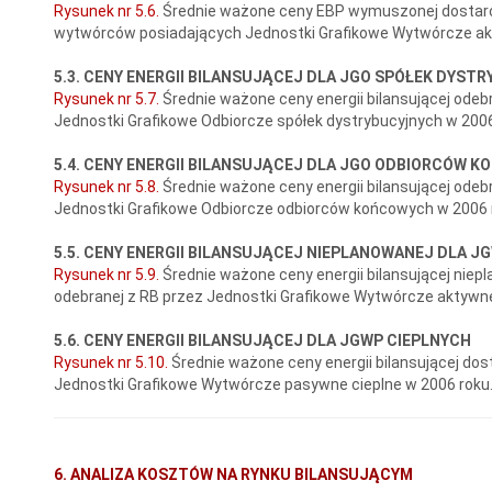
Rysunek nr 5.6.
Średnie ważone ceny EBP wymuszonej dostarcz
wytwórców posiadających Jednostki Grafikowe Wytwórcze akt
5.3. CENY ENERGII BILANSUJĄCEJ DLA JGO SPÓŁEK DYST
Rysunek nr 5.7.
Średnie ważone ceny energii bilansującej odebr
Jednostki Grafikowe Odbiorcze spółek dystrybucyjnych w 2006
5.4. CENY ENERGII BILANSUJĄCEJ DLA JGO ODBIORCÓW 
Rysunek nr 5.8.
Średnie ważone ceny energii bilansującej odebr
Jednostki Grafikowe Odbiorcze odbiorców końcowych w 2006 r
5.5. CENY ENERGII BILANSUJĄCEJ NIEPLANOWANEJ DLA J
Rysunek nr 5.9.
Średnie ważone ceny energii bilansującej niep
odebranej z RB przez Jednostki Grafikowe Wytwórcze aktywne
5.6. CENY ENERGII BILANSUJĄCEJ DLA JGWP CIEPLNYCH
Rysunek nr 5.10.
Średnie ważone ceny energii bilansującej dos
Jednostki Grafikowe Wytwórcze pasywne cieplne w 2006 roku
6. ANALIZA KOSZTÓW NA RYNKU BILANSUJĄCYM