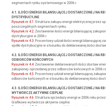
segmentach rynku systemowego w 2006 r.
4.1. ILOŚCI ENERGII BILANSUJĄCEJ DOSTARCZONEJ NA RB 
DYSTRYBUCYJNE
Rysunek nr 4.1.
Struktura zakupu energii elektrycznej przez spó
poszczególnych segmentach rynku.
Rysunek nr 4.2.
Zestawienie ilości energii bilansującej zakupion
dystrybucyjne w 2006 r.
Rysunek nr 4.3.
Procentowy udział ilości energii bilansującej z
spółki dystrybucyjne w stosunku do deklarowanej ilości dostaw
4.2. ILOŚCI ENERGII BILANSUJĄCEJ DOSTARCZONEJ NA RB
ODBIORCÓW KOŃCOWYCH
Rysunek nr 4.4.
Zestawienie deklarowanych ilości dostaw energi
zakupionej i sprzedanej przez odbiorców końcowych w 2006 ro
Rysunek nr 4.5.
Procentowy udział energii bilansującej zakupio
odbiorców końcowych w stosunku do deklarowanej ilości dosta
4.3. ILOŚCI ENERGII BILANSUJĄCEJ DOSTARCZONEJ NA RB 
WYTWÓRCZE AKTYWNE CIEPLNE
Rysunek nr 4.6.
Struktura sprzedaży energii w 2006 roku prze
Grafikowe wytwórcze aktywne cieplne.