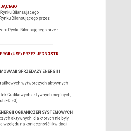
UJĄCEGO
 Rynku Bilansującego
u Rynku Bilansującego przez
bszaru Rynku Bilansującego przez
RGII (USE) PRZEZ JEDNOSTKI
MOWAMI SPRZEDAŻY ENERGII I
 Grafikowych wytwórczych aktywnych
ek Grafikowych aktywnych cieplnych,
ych ED >0)
 ENERGII OGRANICZEŃ SYSTEMOWYCH
czych aktywnych, dla których nie były
 względu na konieczność likwidacji