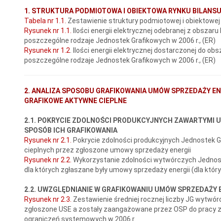
1. STRUKTURA PODMIOTOWA I OBIEKTOWA RYNKU BILANS
Tabela nr 1.1.
Zestawienie struktury podmiotowej i obiektowej
Rysunek nr 1.1.
Ilości energii elektrycznej odebranej z obszar
poszczególne rodzaje Jednostek Grafikowych w 2006 r., (ER)
Rysunek nr 1.2
. Ilości energii elektrycznej dostarczonej do o
poszczególne rodzaje Jednostek Grafikowych w 2006 r., (ER)
2. ANALIZA SPOSOBU GRAFIKOWANIA UMÓW SPRZEDAŻY ENE
GRAFIKOWE AKTYWNE CIEPLNE
2.1. POKRYCIE ZDOLNOŚCI PRODUKCYJNYCH ZAWARTYMI U
SPOSÓB ICH GRAFIKOWANIA
Rysunek nr 2.1.
Pokrycie zdolności produkcyjnych Jednostek
cieplnych przez zgłoszone umowy sprzedaży energii
Rysunek nr 2.2.
Wykorzystanie zdolności wytwórczych Jednost
dla których zgłaszane były umowy sprzedaży energii (dla któr
2.2. UWZGLĘDNIANIE W GRAFIKOWANIU UMÓW SPRZEDAŻY
Rysunek nr 2.3.
Zestawienie średniej rocznej liczby JG wytwór
zgłoszone USE a zostały zaangażowane przez OSP do pracy ze
ograniczeń systemowych w 2006 r.