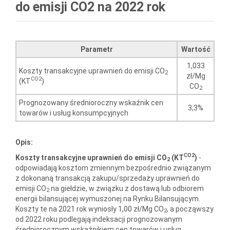
do emisji CO2 na 2022 rok
Parametr
Wartość
1,033
Koszty transakcyjne uprawnień do emisji CO
2
zł/Mg
CO2
(KT
)
CO
2
Prognozowany średnioroczny wskaźnik cen
3,3%
towarów i usług konsumpcyjnych
Opis:
CO2
Koszty transakcyjne uprawnień do emisji CO
(KT
)
-
2
odpowiadają kosztom zmiennym bezpośrednio związanym
z dokonaną transakcją zakupu/sprzedaży uprawnień do
emisji CO
na giełdzie, w związku z dostawą lub odbiorem
2
energii bilansującej wymuszonej na Rynku Bilansującym.
Koszty te na 2021 rok wyniosły 1,00 zł/Mg CO
, a począwszy
2
od 2022 roku podlegają indeksacji prognozowanym
średniorocznym wskaźnikiem cen towarów i usług