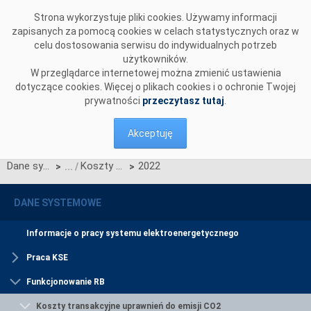
Przejdź do komentarzy
Strona wykorzystuje pliki cookies. Używamy informacji
zapisanych za pomocą cookies w celach statystycznych oraz w
celu dostosowania serwisu do indywidualnych potrzeb
użytkowników.
W przeglądarce internetowej można zmienić ustawienia
dotyczące cookies. Więcej o plikach cookies i o ochronie Twojej
prywatności
przeczytasz tutaj
.
Akceptuję
Dane systemowe
Koszty transakcyjne uprawnień do emisji CO2
2022
>
>
DANE SYSTEMOWE
Informacje o pracy systemu elektroenergetycznego
Praca KSE
Funkcjonowanie RB
Koszty transakcyjne uprawnień do emisji CO2