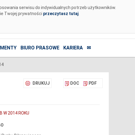
tosowania serwisu do indywidualnych potrzeb użytkowników.
nie Twojej prywatności
przeczytasz tutaj
.
MENTY
BIURO PRASOWE
KARIERA
✉
14
DRUKUJ
DOC
PDF
B W 2014 ROKU
GO