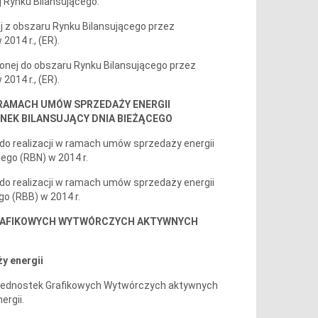
 Rynku Bilansującego.
ej z obszaru Rynku Bilansującego przez
014 r., (ER).
czonej do obszaru Rynku Bilansującego przez
014 r., (ER).
W RAMACH UMÓW SPRZEDAŻY ENERGII
NEK BILANSUJĄCY DNIA BIEŻĄCEGO
ej do realizacji w ramach umów sprzedaży energii
ego (RBN) w 2014 r.
ej do realizacji w ramach umów sprzedaży energii
o (RBB) w 2014 r.
GRAFIKOWYCH WYTWÓRCZYCH AKTYWNYCH
y energii
 Jednostek Grafikowych Wytwórczych aktywnych
rgii.