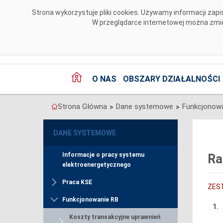
Przejdź do komentarzy
Strona wykorzystuje pliki cookies. Używamy informacji za
W przeglądarce internetowej można zmien
O NAS
OBSZARY DZIAŁALNOŚCI
Strona Główna
Dane systemowe
Funkcjonow
>
>
DANE SYSTEMOWE
Informacje o pracy systemu
Ra
elektroenergetycznego
Praca KSE
ZES
Funkcjonowanie RB
1.
Koszty transakcyjne uprawnień