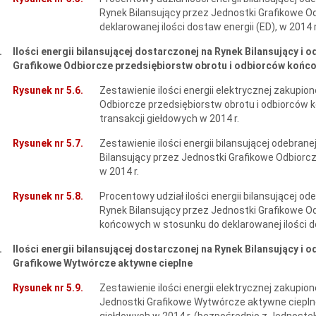
Rynek Bilansujący przez Jednostki Grafikowe O
deklarowanej ilości dostaw energii (ED), w 2014 r
.
Ilości energii bilansującej dostarczonej na Rynek Bilansujący i
Grafikowe Odbiorcze przedsiębiorstw obrotu i odbiorców końc
Rysunek nr 5.6.
Zestawienie ilości energii elektrycznej zakupio
Odbiorcze przedsiębiorstw obrotu i odbiorców
transakcji giełdowych w 2014 r.
Rysunek nr 5.7.
Zestawienie ilości energii bilansującej odebran
Bilansujący przez Jednostki Grafikowe Odbiorc
w 2014 r.
Rysunek nr 5.8.
Procentowy udział ilości energii bilansującej od
Rynek Bilansujący przez Jednostki Grafikowe O
końcowych w stosunku do deklarowanej ilości do
.
Ilości energii bilansującej dostarczonej na Rynek Bilansujący i
Grafikowe Wytwórcze aktywne cieplne
Rysunek nr 5.9.
Zestawienie ilości energii elektrycznej zakupi
Jednostki Grafikowe Wytwórcze aktywne ciepln
giełdowych w 2014 r. (bezpośrednio z Jednost