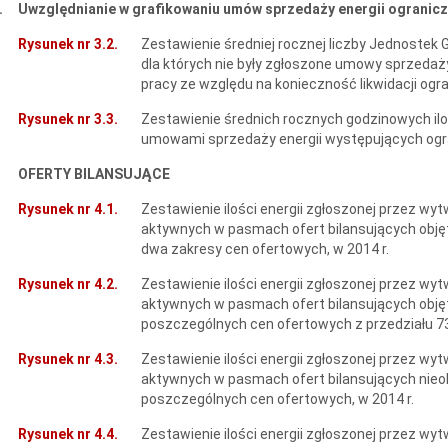
.
Uwzględnianie w grafikowaniu umów sprzedaży energii ograni
Rysunek nr 3.2.
Zestawienie średniej rocznej liczby Jednostek
dla których nie były zgłoszone umowy sprzedaż
pracy ze względu na konieczność likwidacji og
Rysunek nr 3.3.
Zestawienie średnich rocznych godzinowych iloś
umowami sprzedaży energii występujących ogr
OFERTY BILANSUJĄCE
Rysunek nr 4.1.
Zestawienie ilości energii zgłoszonej przez w
aktywnych w pasmach ofert bilansujących obję
dwa zakresy cen ofertowych, w 2014 r.
Rysunek nr 4.2.
Zestawienie ilości energii zgłoszonej przez w
aktywnych w pasmach ofert bilansujących obję
poszczególnych cen ofertowych z przedziału 73
Rysunek nr 4.3.
Zestawienie ilości energii zgłoszonej przez w
aktywnych w pasmach ofert bilansujących nieo
poszczególnych cen ofertowych, w 2014 r.
Rysunek nr 4.4.
Zestawienie ilości energii zgłoszonej przez w