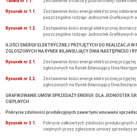
Tabela nr 1.1.
Zestawienie struktury podmiotowej i obiektowej
Rysunek nr 1.1.
Zestawienie ilości energii elektrycznej odebran
poszczególne rodzaje Jednostek Grafikowych w 2
Rysunek nr 1.2.
Zestawienie ilości energii elektrycznej dostar
poszczególne rodzaje Jednostek Grafikowych w 2
ILOŚCI ENERGII ELEKTRYCZNEJ PRZYJĘTYCH DO REALIZACJI 
ZGŁOSZONYCH NA RYNEK BILANSUJĄCY DNIA NASTĘPNEGO I RY
Rysunek nr 2.1.
Zestawienie ilości energii elektrycznej przyjęt
zgłoszonych na Rynek Bilansujący Dnia Następn
Rysunek nr 2.2.
Zestawienie ilości energii elektrycznej przyjęt
zgłoszonych na Rynek Bilansujący Dnia Bieżąceg
GRAFIKOWANIE UMÓW SPRZEDAŻY ENERGII DLA JEDNOSTEK 
CIEPLNYCH
.
Pokrycie zdolności produkcyjnych zawartymi umowami sprzedaż
Rysunek nr 3.1.
Pokrycie całkowitych zdolności produkcyjnych
cieplnych przez zgłoszone umowy sprzedaży ene