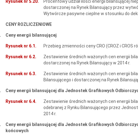
Rysunek nr 5.20.
Procentowy udział ilości energii bilansującej ni
dostarczonej na Rynek Bilansujący przez wytw
Wytwórcze pasywne cieplne w stosunku do deklar
CENY ROZLICZENIOWE
.
Ceny energii bilansującej
Rysunek nr 6.1.
Przebieg zmienności ceny CRO (CROZ i CROS ró
Rysunek nr 6.2.
Zestawienie średnich ważonych cen energii bila
dostarczonej na Rynek Bilansujący w 2014 r.
Rysunek nr 6.3.
Zestawienie średnich ważonych cen energii bil
Bilansującego i dostarczonej na Rynek Bilansują
.
Ceny energii bilansującej dla Jednostek Grafikowych Odbiorczy
Rysunek nr 6.4.
Zestawienie średnich ważonych cen energii bila
odebranej z Rynku Bilansującego przez Jednost
2014 r.
.
Ceny energii bilansującej dla Jednostek Grafikowych Odbiorczy
końcowych