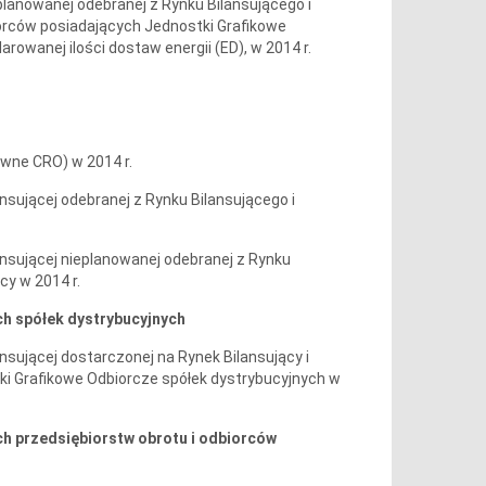
eplanowanej odebranej z Rynku Bilansującego i
órców posiadających Jednostki Grafikowe
owanej ilości dostaw energii (ED), w 2014 r.
wne CRO) w 2014 r.
nsującej odebranej z Rynku Bilansującego i
ansującej nieplanowanej odebranej z Rynku
cy w 2014 r.
ch spółek dystrybucyjnych
nsującej dostarczonej na Rynek Bilansujący i
ki Grafikowe Odbiorcze spółek dystrybucyjnych w
ch przedsiębiorstw obrotu i odbiorców