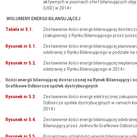
aktywnych w pasmach ofert bilansujących obję
(USE) w 2014 r.
WOLUMENY ENERGII BILANSUJĄCEJ
Tabela nr 5.1.
Zestawienie ilości energii bilansującej dostarcz
(zakupionej) z Rynku Bilansującego przez posz
Rysunek nr 5.1.
Zestawienie ilości energii bilansującej planowa
odebranej z Rynku Bilansującego w podziale na
Rysunek nr 5.2.
Zestawienie ilości energii bilansującej nieplano
odebranej z Rynku Bilansującego w 2014 r.
.
Ilości energii bilansującej dostarczonej na Rynek Bilansujący i
Grafikowe Odbiorcze spółek dystrybucyjnych
Rysunek nr 5.3.
Zestawienie ilości energii elektrycznej zakupio
Odbiorcze spółek dystrybucyjnych w ramach ko
2014 r.
Rysunek nr 5.4.
Zestawienie ilości energii bilansującej odebran
Bilansujący przez Jednostki Grafikowe Odbiorcz
Rysunek nr 5.5.
Procentowy udział ilości energii bilansującej od