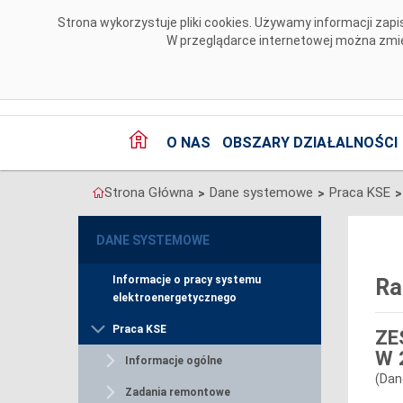
Przejdź do komentarzy
Strona wykorzystuje pliki cookies. Używamy informacji za
W przeglądarce internetowej można zmien
O NAS
OBSZARY DZIAŁALNOŚCI
Strona Główna
Dane systemowe
Praca KSE
>
>
>
DANE SYSTEMOWE
Informacje o pracy systemu
Ra
elektroenergetycznego
Praca KSE
ZE
W 
Informacje ogólne
(Dan
Zadania remontowe