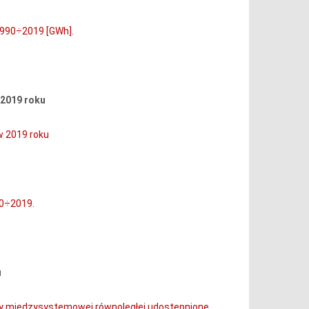
 1990÷2019 [GWh].
 2019 roku
w 2019 roku
90÷2019.
u
ny międzysystemowej równoległej udostępnione