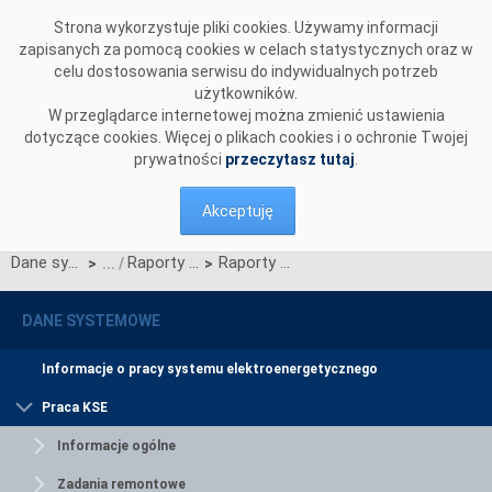
Przejdź do komentarzy
Strona wykorzystuje pliki cookies. Używamy informacji
zapisanych za pomocą cookies w celach statystycznych oraz w
celu dostosowania serwisu do indywidualnych potrzeb
użytkowników.
W przeglądarce internetowej można zmienić ustawienia
dotyczące cookies. Więcej o plikach cookies i o ochronie Twojej
prywatności
przeczytasz tutaj
.
Akceptuję
Dane systemowe
Raporty roczne z funkcjonowania KSE
Raporty za rok 2011
>
>
DANE SYSTEMOWE
Informacje o pracy systemu elektroenergetycznego
Praca KSE
Informacje ogólne
Zadania remontowe