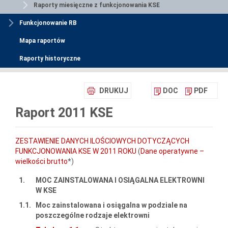
Raporty miesięczne z funkcjonowania KSE
Funkcjonowanie RB
Mapa raportów
Raporty historyczne
DRUKUJ
DOC
PDF
Raport 2011 KSE
ZESTAWIENIE DANYCH ILOŚCIOWYCH DOTYCZĄCYCH
FUNKCJONOWANIA KSE W 2011 ROKU
(
Dane operatywne –
wielkości brutto
*)
1.
MOC ZAINSTALOWANA I OSIĄGALNA ELEKTROWNI
W KSE
1.1.
Moc zainstalowana i osiągalna w podziale na
poszczególne rodzaje elektrowni