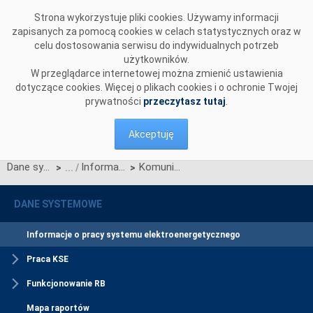
Przejdź do komentarzy
Strona wykorzystuje pliki cookies. Używamy informacji
zapisanych za pomocą cookies w celach statystycznych oraz w
celu dostosowania serwisu do indywidualnych potrzeb
użytkowników.
W przeglądarce internetowej można zmienić ustawienia
dotyczące cookies. Więcej o plikach cookies i o ochronie Twojej
prywatności
przeczytasz tutaj
.
Akceptuję
Dane systemowe
Informacje o pracy systemu elektroenergetycznego
Komunikat o nierynkowym redysponowaniu jednostek wytwórczych Farm Wiatrowych w KSE w dn. 20.09.2024 (aktualizacja)
>
>
DANE SYSTEMOWE
Informacje o pracy systemu elektroenergetycznego
Praca KSE
Funkcjonowanie RB
Mapa raportów