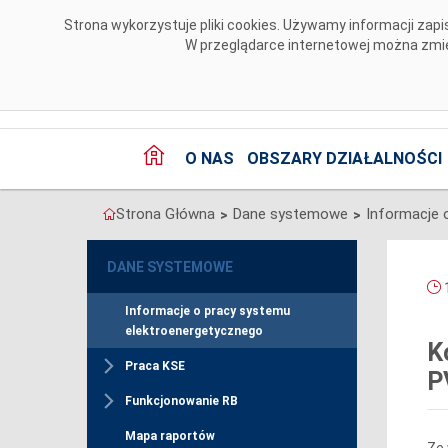
Przejdź do komentarzy
Strona wykorzystuje pliki cookies. Używamy informacji za
W przeglądarce internetowej można zmien
O NAS
OBSZARY DZIAŁALNOŚCI
Strona Główna
Dane systemowe
>
>
DANE SYSTEMOWE
1
Informacje o pracy systemu
elektroenergetycznego
K
Praca KSE
P
Funkcjonowanie RB
Mapa raportów
Ze 