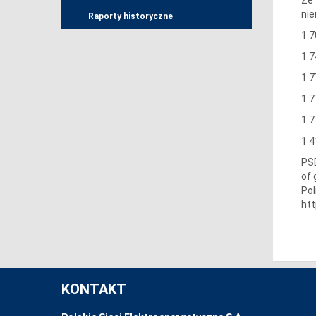
nie
Raporty historyczne
1 7
1 7
1 7
1 7
1 7
1 4
PSE
of 
Pol
ht
KONTAKT