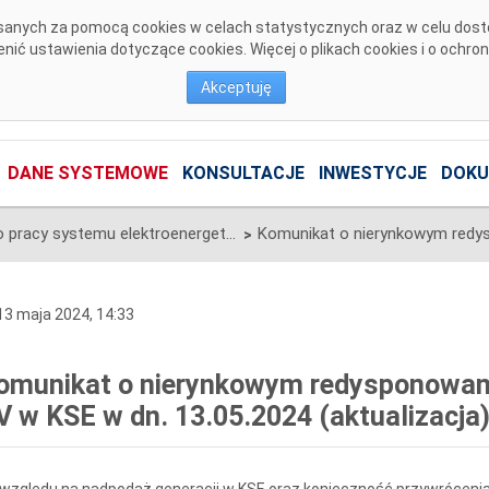
pisanych za pomocą cookies w celach statystycznych oraz w celu dos
ić ustawienia dotyczące cookies. Więcej o plikach cookies i o ochro
Akceptuję
DANE SYSTEMOWE
KONSULTACJE
INWESTYCJE
DOKU
Informacje o pracy systemu elektroenergetycznego
>
3 maja 2024, 14:33
omunikat o nierynkowym redysponowan
V w KSE w dn. 13.05.2024 (aktualizacja
względu na nadpodaż generacji w KSE oraz konieczność przywrócenia