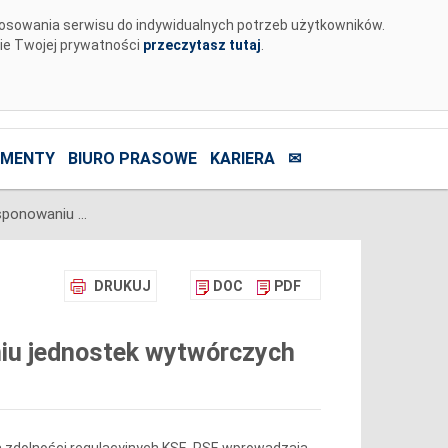
tosowania serwisu do indywidualnych potrzeb użytkowników.
nie Twojej prywatności
przeczytasz tutaj
.
MENTY
BIURO PRASOWE
KARIERA
✉
Komunikat o nierynkowym redysponowaniu jednostek wytwórczych PV w KSE w dn. 13.05.2024 (aktualizacja)
DRUKUJ
DOC
PDF
iu jednostek wytwórczych
)
 zdolności regulacyjnych KSE, PSE wprowadzają