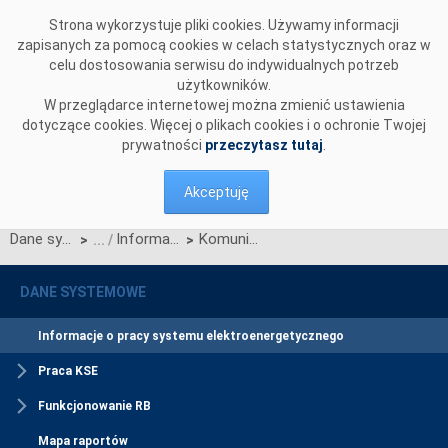
Przejdź do komentarzy
Strona wykorzystuje pliki cookies. Używamy informacji
zapisanych za pomocą cookies w celach statystycznych oraz w
celu dostosowania serwisu do indywidualnych potrzeb
użytkowników.
W przeglądarce internetowej można zmienić ustawienia
dotyczące cookies. Więcej o plikach cookies i o ochronie Twojej
prywatności
przeczytasz tutaj
.
Akceptuję
Dane systemowe
Informacje o pracy systemu elektroenergetycznego
Komunikat o nierynkowym redysponowaniu jednostek wytwórczych PV w KSE w dn. 16.05.2024 (aktualizacja)
>
>
DANE SYSTEMOWE
Informacje o pracy systemu elektroenergetycznego
Praca KSE
Funkcjonowanie RB
Mapa raportów