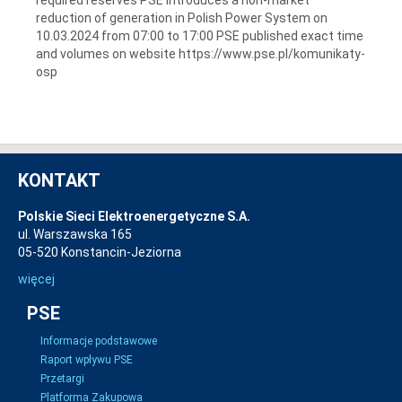
reduction of generation in Polish Power System on
10.03.2024 from 07:00 to 17:00 PSE published exact time
and volumes on website https://www.pse.pl/komunikaty-
osp
KONTAKT
Polskie Sieci Elektroenergetyczne S.A.
ul. Warszawska 165
05-520 Konstancin-Jeziorna
więcej
PSE
Informacje podstawowe
Raport wpływu PSE
Przetargi
Platforma Zakupowa