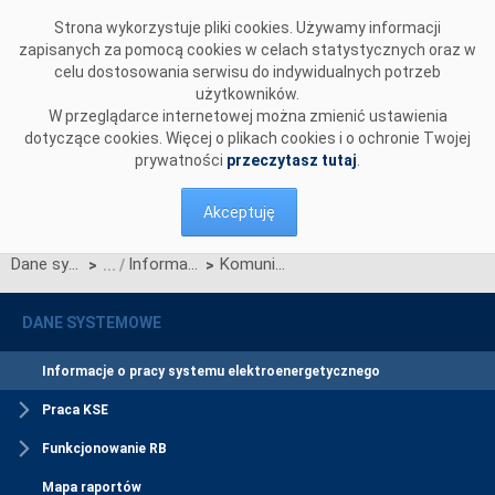
Przejdź do komentarzy
Strona wykorzystuje pliki cookies. Używamy informacji
zapisanych za pomocą cookies w celach statystycznych oraz w
celu dostosowania serwisu do indywidualnych potrzeb
użytkowników.
W przeglądarce internetowej można zmienić ustawienia
dotyczące cookies. Więcej o plikach cookies i o ochronie Twojej
prywatności
przeczytasz tutaj
.
Akceptuję
Dane systemowe
Informacje o pracy systemu elektroenergetycznego
Komunikat o nierynkowym redysponowaniu jednostek wytwórczych w KSE w dn. 10.03.2024 - aktualizacja
>
>
DANE SYSTEMOWE
Informacje o pracy systemu elektroenergetycznego
Praca KSE
Funkcjonowanie RB
Mapa raportów