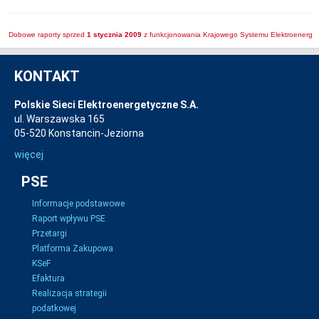
Dobowe raporty sprzed
1 stycznia 2009
z funkcjonowania Krajowego Systemu Elektroenerget
KONTAKT
Polskie Sieci Elektroenergetyczne S.A.
ul. Warszawska 165
05-520 Konstancin-Jeziorna
więcej
PSE
Informacje podstawowe
Raport wpływu PSE
Przetargi
Platforma Zakupowa
KSeF
Efaktura
Realizacja strategii
podatkowej