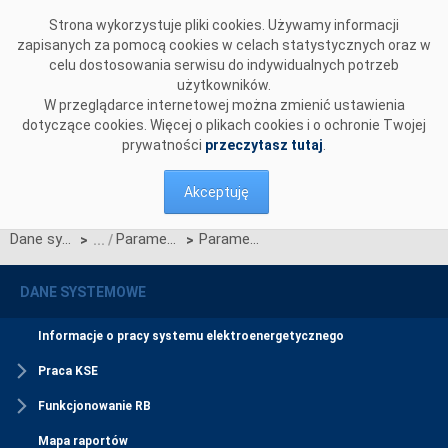
Przejdź do komentarzy
Strona wykorzystuje pliki cookies. Używamy informacji
zapisanych za pomocą cookies w celach statystycznych oraz w
celu dostosowania serwisu do indywidualnych potrzeb
użytkowników.
W przeglądarce internetowej można zmienić ustawienia
dotyczące cookies. Więcej o plikach cookies i o ochronie Twojej
prywatności
przeczytasz tutaj
.
Akceptuję
Dane systemowe
Parametry modelu rozliczeń operacyjnej rezerwy mocy
Parametry 2014 - 2020
>
>
DANE SYSTEMOWE
Informacje o pracy systemu elektroenergetycznego
Praca KSE
Funkcjonowanie RB
Mapa raportów