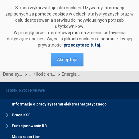
Przejdź do komentarzy
Strona wykorzystuje pliki cookies. Używamy informacji
zapisanych za pomocą cookies w celach statystycznych oraz w
celu dostosowania serwisu do indywidualnych potrzeb
użytkowników.
W przeglądarce internetowej można zmienić ustawienia
dotyczące cookies. Więcej o plikach cookies i o ochronie Twojej
prywatności
przeczytasz tutaj
.
Akceptuję
Dane systemowe
Ilość energii bilansującej i realokowanej
Energia nieplanowana
>
>
DANE SYSTEMOWE
Informacje o pracy systemu elektroenergetycznego
Praca KSE
Funkcjonowanie RB
Mapa raportów