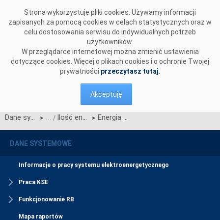
Przejdź do komentarzy
Strona wykorzystuje pliki cookies. Używamy informacji
zapisanych za pomocą cookies w celach statystycznych oraz w
celu dostosowania serwisu do indywidualnych potrzeb
użytkowników.
W przeglądarce internetowej można zmienić ustawienia
dotyczące cookies. Więcej o plikach cookies i o ochronie Twojej
prywatności
przeczytasz tutaj
.
Akceptuję
Dane systemowe
Ilość energii bilansującej i realokowanej
Energia planowana wymuszona
>
>
DANE SYSTEMOWE
Informacje o pracy systemu elektroenergetycznego
Praca KSE
Funkcjonowanie RB
Mapa raportów