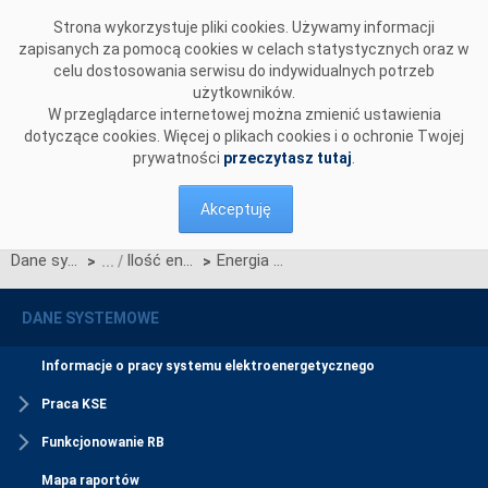
Przejdź do komentarzy
Strona wykorzystuje pliki cookies. Używamy informacji
zapisanych za pomocą cookies w celach statystycznych oraz w
celu dostosowania serwisu do indywidualnych potrzeb
użytkowników.
W przeglądarce internetowej można zmienić ustawienia
dotyczące cookies. Więcej o plikach cookies i o ochronie Twojej
prywatności
przeczytasz tutaj
.
Akceptuję
Dane systemowe
Ilość energii bilansującej i realokowanej
Energia realokacji USE na JGwa
>
>
DANE SYSTEMOWE
Informacje o pracy systemu elektroenergetycznego
Praca KSE
Funkcjonowanie RB
Mapa raportów