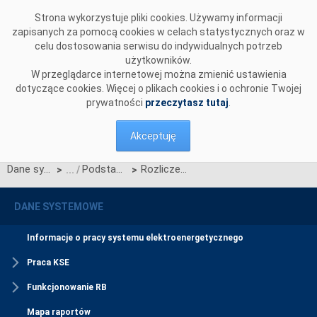
Przejdź do komentarzy
Strona wykorzystuje pliki cookies. Używamy informacji
zapisanych za pomocą cookies w celach statystycznych oraz w
celu dostosowania serwisu do indywidualnych potrzeb
użytkowników.
W przeglądarce internetowej można zmienić ustawienia
dotyczące cookies. Więcej o plikach cookies i o ochronie Twojej
prywatności
przeczytasz tutaj
.
Akceptuję
Dane systemowe
Podstawowe wskaźniki cenowe i kosztowe
Rozliczeniowa cena uprawnień do emisji CO2 (RCco2)
>
>
DANE SYSTEMOWE
Informacje o pracy systemu elektroenergetycznego
Praca KSE
Funkcjonowanie RB
Mapa raportów