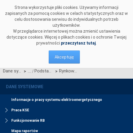
Przejdź do komentarzy
Strona wykorzystuje pliki cookies. Używamy informacji
zapisanych za pomocą cookies w celach statystycznych oraz w
celu dostosowania serwisu do indywidualnych potrzeb
użytkowników.
W przeglądarce internetowej można zmienić ustawienia
dotyczące cookies. Więcej o plikach cookies i o ochronie Twojej
prywatności
przeczytasz tutaj
.
Akceptuję
Dane systemowe
Podstawowe wskaźniki cenowe i kosztowe
Rynkowa cena energii elektrycznej (RCE)
>
>
DANE SYSTEMOWE
Informacje o pracy systemu elektroenergetycznego
Praca KSE
Funkcjonowanie RB
Mapa raportów