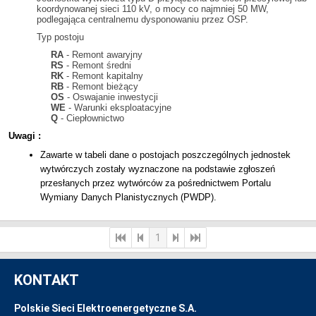
koordynowanej sieci 110 kV, o mocy co najmniej 50 MW,
podlegająca centralnemu dysponowaniu przez OSP.
Typ postoju
RA
- Remont awaryjny
RS
- Remont średni
RK
- Remont kapitalny
RB
- Remont bieżący
OS
- Oswajanie inwestycji
WE
- Warunki eksploatacyjne
Q
- Ciepłownictwo
Uwagi :
Zawarte w tabeli dane o postojach poszczególnych jednostek
wytwórczych zostały wyznaczone na podstawie zgłoszeń
przesłanych przez wytwórców za pośrednictwem Portalu
Wymiany Danych Planistycznych (PWDP).
1
KONTAKT
Polskie Sieci Elektroenergetyczne S.A.