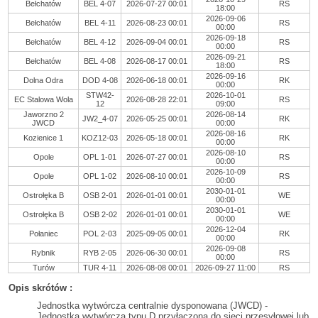
Bełchatów
BEL 4-07
2026-07-27 00:01
RS
18:00
2026-09-06
Bełchatów
BEL 4-11
2026-08-23 00:01
RS
00:00
2026-09-18
Bełchatów
BEL 4-12
2026-09-04 00:01
RS
00:00
2026-09-21
Bełchatów
BEL 4-08
2026-08-17 00:01
RS
18:00
2026-09-16
Dolna Odra
DOD 4-08
2026-06-18 00:01
RK
00:00
STW42-
2026-10-01
EC Stalowa Wola
2026-08-28 22:01
RS
12
09:00
Jaworzno 2
2026-08-14
JW2_4-07
2026-05-25 00:01
RK
JWCD
00:00
2026-08-16
Kozienice 1
KOZ12-03
2026-05-18 00:01
RK
00:00
2026-08-10
Opole
OPL 1-01
2026-07-27 00:01
RS
00:00
2026-10-09
Opole
OPL 1-02
2026-08-10 00:01
RS
00:00
2030-01-01
Ostrołęka B
OSB 2-01
2026-01-01 00:01
WE
00:00
2030-01-01
Ostrołęka B
OSB 2-02
2026-01-01 00:01
WE
00:00
2026-12-04
Połaniec
POL 2-03
2025-09-05 00:01
RK
00:00
2026-09-08
Rybnik
RYB 2-05
2026-06-30 00:01
RS
00:00
Turów
TUR 4-11
2026-08-08 00:01
2026-09-27 11:00
RS
Opis skrótów :
Jednostka wytwórcza centralnie dysponowana (JWCD) -
Jednostka wytwórcza typu D przyłączona do sieci przesyłowej lub