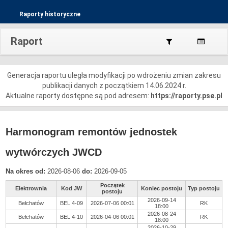
Raporty historyczne
Raport
Generacja raportu uległa modyfikacji po wdrożeniu zmian zakresu
publikacji danych z początkiem 14.06.2024 r.
Aktualne raporty dostępne są pod adresem:
https://raporty.pse.pl
Harmonogram remontów jednostek
wytwórczych JWCD
Na okres od:
2026-08-06
do:
2026-09-05
Początek
Elektrownia
Kod JW
Koniec postoju
Typ postoju
postoju
2026-09-14
Bełchatów
BEL 4-09
2026-07-06 00:01
RK
18:00
2026-08-24
Bełchatów
BEL 4-10
2026-04-06 00:01
RK
18:00
2026-10-29