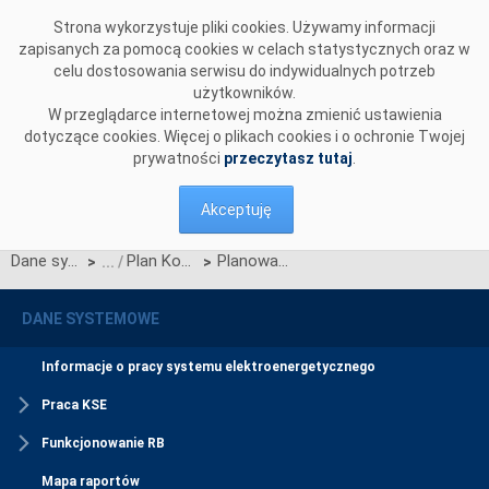
Przejdź do komentarzy
Strona wykorzystuje pliki cookies. Używamy informacji
zapisanych za pomocą cookies w celach statystycznych oraz w
celu dostosowania serwisu do indywidualnych potrzeb
użytkowników.
W przeglądarce internetowej można zmienić ustawienia
dotyczące cookies. Więcej o plikach cookies i o ochronie Twojej
prywatności
przeczytasz tutaj
.
Akceptuję
Dane systemowe
Plan Koordynacyjny 5-letni
Planowane remonty JWCD
>
>
DANE SYSTEMOWE
Informacje o pracy systemu elektroenergetycznego
Praca KSE
Funkcjonowanie RB
Mapa raportów