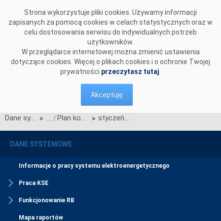
Przejdź do komentarzy
Strona wykorzystuje pliki cookies. Używamy informacji
zapisanych za pomocą cookies w celach statystycznych oraz w
celu dostosowania serwisu do indywidualnych potrzeb
użytkowników.
W przeglądarce internetowej można zmienić ustawienia
dotyczące cookies. Więcej o plikach cookies i o ochronie Twojej
prywatności
przeczytasz tutaj
.
Akceptuję
Dane systemowe
Plan koordynacyjny miesięczny (PKM)
styczeń - grudzień 2010
>
>
DANE SYSTEMOWE
Informacje o pracy systemu elektroenergetycznego
Praca KSE
Funkcjonowanie RB
Mapa raportów