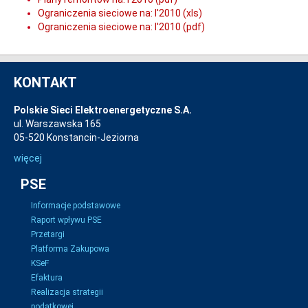
Ograniczenia sieciowe na: I'2010 (xls)
Ograniczenia sieciowe na: I'2010 (pdf)
KONTAKT
Polskie Sieci Elektroenergetyczne S.A.
ul. Warszawska 165
05-520 Konstancin-Jeziorna
więcej
PSE
Informacje podstawowe
Raport wpływu PSE
Przetargi
Platforma Zakupowa
KSeF
Efaktura
Realizacja strategii
podatkowej