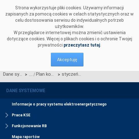
Przejdź do komentarzy
Strona wykorzystuje pliki cookies. Używamy informacji
zapisanych za pomocą cookies w celach statystycznych oraz w
celu dostosowania serwisu do indywidualnych potrzeb
użytkowników.
W przeglądarce internetowej można zmienić ustawienia
dotyczące cookies. Więcej o plikach cookies i o ochronie Twojej
prywatności
przeczytasz tutaj
.
Akceptuję
Dane systemowe
Plan koordynacyjny miesięczny (PKM)
styczeń - grudzień 2015
>
>
DANE SYSTEMOWE
Informacje o pracy systemu elektroenergetycznego
Praca KSE
Funkcjonowanie RB
Mapa raportów