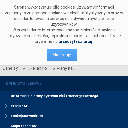
Przejdź do komentarzy
Strona wykorzystuje pliki cookies. Używamy informacji
zapisanych za pomocą cookies w celach statystycznych oraz w
celu dostosowania serwisu do indywidualnych potrzeb
użytkowników.
W przeglądarce internetowej można zmienić ustawienia
dotyczące cookies. Więcej o plikach cookies i o ochronie Twojej
prywatności
przeczytasz tutaj
.
Akceptuję
Dane systemowe
Plan koordynacyjny roczny (PKR)
Plany na rok 2007
>
>
DANE SYSTEMOWE
Informacje o pracy systemu elektroenergetycznego
Praca KSE
Funkcjonowanie RB
Mapa raportów