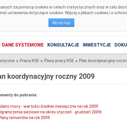
pisanych za pomocą cookies w celach statystycznych oraz w celu dos
ić ustawienia dotyczące cookies. Więcej o plikach cookies i o ochro
Akceptuję
DANE SYSTEMOWE
KONSULTACJE
INWESTYCJE
DOKU
toryczne
Praca KSE
Plany pracy KSE
Plan koordynacyjny roczn
>
>
>
an koordynacyjny roczny 2009
menty do pobrania:
Bilans mocy - wartości średnie miesięczne na rok 2009
Ograniczenia sieciowe na okres styczeń - grudzień 2009r.
Plany remontów na rok 2009