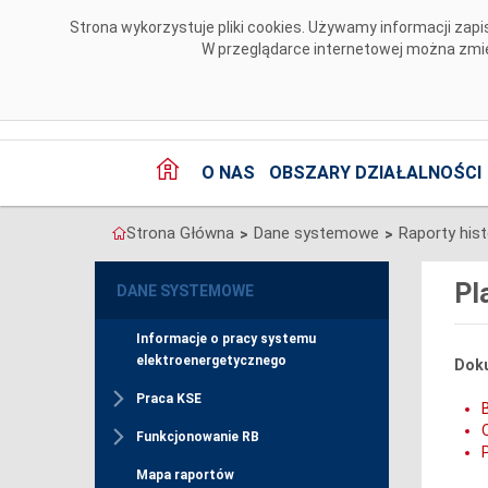
Przejdź do komentarzy
Strona wykorzystuje pliki cookies. Używamy informacji za
W przeglądarce internetowej można zmien
O NAS
OBSZARY DZIAŁALNOŚCI
Strona Główna
Dane systemowe
Raporty his
>
>
Pl
DANE SYSTEMOWE
Informacje o pracy systemu
elektroenergetycznego
Doku
Praca KSE
Funkcjonowanie RB
Mapa raportów