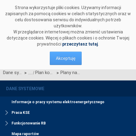
Przejdź do komentarzy
Strona wykorzystuje pliki cookies. Używamy informacji
zapisanych za pomocą cookies w celach statystycznych oraz w
celu dostosowania serwisu do indywidualnych potrzeb
użytkowników.
W przeglądarce internetowej można zmienić ustawienia
dotyczące cookies. Więcej o plikach cookies i o ochronie Twojej
prywatności
przeczytasz tutaj
.
Akceptuję
Dane systemowe
Plan koordynacyjny roczny (PKR)
Plany na rok 2010
>
>
DANE SYSTEMOWE
Informacje o pracy systemu elektroenergetycznego
Praca KSE
Funkcjonowanie RB
Mapa raportów