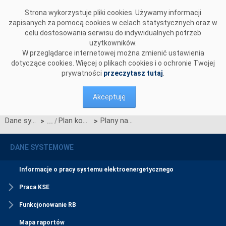
Przejdź do komentarzy
Strona wykorzystuje pliki cookies. Używamy informacji
zapisanych za pomocą cookies w celach statystycznych oraz w
celu dostosowania serwisu do indywidualnych potrzeb
użytkowników.
W przeglądarce internetowej można zmienić ustawienia
dotyczące cookies. Więcej o plikach cookies i o ochronie Twojej
prywatności
przeczytasz tutaj
.
Akceptuję
Dane systemowe
Plan koordynacyjny roczny (PKR)
Plany na rok 2011
>
>
DANE SYSTEMOWE
Informacje o pracy systemu elektroenergetycznego
Praca KSE
Funkcjonowanie RB
Mapa raportów