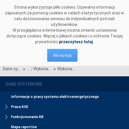
Przejdź do komentarzy
Strona wykorzystuje pliki cookies. Używamy informacji
zapisanych za pomocą cookies w celach statystycznych oraz w
celu dostosowania serwisu do indywidualnych potrzeb
użytkowników.
W przeglądarce internetowej można zmienić ustawienia
dotyczące cookies. Więcej o plikach cookies i o ochronie Twojej
prywatności
przeczytasz tutaj
.
Akceptuję
Dane systemowe
Wykonany stan zakontraktowania KSE
Wykonany stan zakontraktowania KSE
>
>
DANE SYSTEMOWE
Informacje o pracy systemu elektroenergetycznego
Praca KSE
Funkcjonowanie RB
Mapa raportów