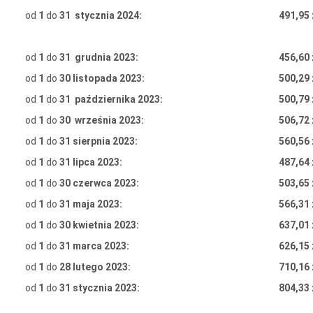
od
1
do
31
stycznia 2024:
491,95 
od
1
do
31
grudnia 2023:
456,60 
od
1
do
30 listopada 2023:
500,29 
od
1
do
31
października 2023:
500,79 
od
1
do
30
września 2023:
506,72 
od
1
do
31 sierpnia 2023:
560,56 
od
1
do
31 lipca
2023:
487,64 
od
1
do
30 czerwca 2023:
503,65 
od
1
do
31 maja
2023:
566,31 
od
1
do
30 kwietnia 2023:
637,01 
od
1
do
31 marca 2023:
626,15 
od
1
do
28 lutego 2023:
710,16 
od
1
do
31 stycznia 2023:
804,33 