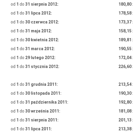
od
1
do
31 sierpnia
2012:
180,80 
od
1
do
31 lipca
2012:
178,58 
od
1
do
30 czerwca
2012:
173,37 
od
1
do
31 maja
2012:
158,15 
od
1
do
30 kwietnia
2012:
189,81 
od
1
do
31
marca 2012:
190,55 
od
1
do
29
lutego 2012:
172,04 
od
1
do
31 stycznia 2012:
226,60 
od
1
do
31 grudnia 2011:
213,54 
od
1
do
30 listopada 2011:
190,30 
od
1
do
31 października 2011:
192,80 
od
1
do
30 września 2011:
181,08 
od
1
do
31 sierpnia 2011:
201,13 
od
1
do
31 lipca 2011:
213,38 