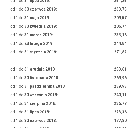
od
1
do
31 lipca 2019:
251,25 
od
1
do
30 czerwca 2019:
233,75 
od
1
do
31 maja 2019:
209,57 
od
1
do
30 kwietnia 2019:
206,74 
od
1
do
31 marca 2019:
233,16 
od
1
do
28 lutego 2019:
244,84 
od
1
do
31 stycznia 2019:
271,82
od
1
do
31 grudnia 2018:
253,61
od
1
do
30 listopada 2018:
269,96
od
1
do
31 października 2018:
259,95
od
1
do
30 września 2018:
240,11 
od
1
do
31 sierpnia 2018:
236,77 
od
1
do
31 lipca 2018:
223,36 
od
1
do
30 czerwca 2018:
177,80 