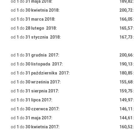
od
1
do
31 maja 2018:
189,82 
od
1
do
30 kwietnia 2018:
200,72 
od
1
do
31 marca 2018:
166,05 
od
1
do
28 lutego 2018:
165,57 
od
1
do
31 stycznia 2018:
167,73 
od
1
do
31 grudnia 2017:
200,66 
od
1
do
30 listopada 2017:
190,13 
od
1
do
31 października 2017:
180,85 
od
1
do
30 września 2017:
155,68 
od
1
do
31 sierpnia 2017:
159,75 
od
1
do
31 lipca 2017:
149,97 
od
1
do
30 czerwca 2017:
146,11 
od
1
do
31 maja 2017:
144,61 
od
1
do
30 kwietnia 2017:
160,52 