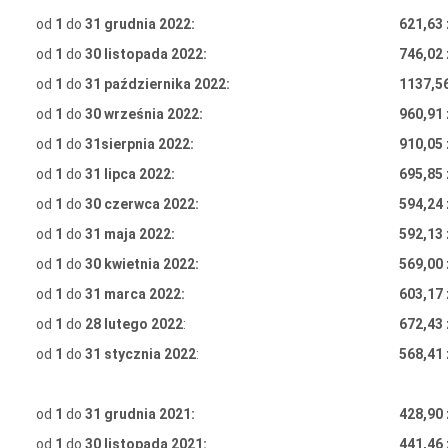
od
1
do
31 grudnia 2022:
621,63 
od
1
do
30 listopada 2022:
746,02 
od
1
do
31 października 2022:
1137,56
od
1
do
30 września 2022:
960,91 
od
1
do
31sierpnia 2022:
910,05 
od
1
do
31 lipca 2022:
695,85 
od
1
do
30 czerwca 2022:
594,24 
od
1
do
31 maja 2022:
592,13 
od
1
do
30 kwietnia 2022:
569,00 
od
1
do
31 marca 2022:
603,17 
od
1
do
28
lutego 2022
:
672,43 
od
1
do
31 stycznia 2022
:
568,41 
od
1
do
31 grudnia 2021:
428,90 
od
1
do
30 listopada 2021:
441,46 