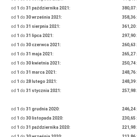
od
1
do
31 października 2021:
380,07 
od
1
do
30 września 2021:
358,36 
od
1
do
31 sierpnia 2021:
361,20 
od
1
do
31 lipca 2021:
297,90 
od
1
do
30 czerwca 2021:
260,63 
od
1
do
31 maja 2021:
265,27 
od
1
do
30 kwietnia 2021:
250,74 
od
1
do
31 marca 2021:
248,76 
od
1
do
28 lutego 2021:
248,39 
od
1
do
31 stycznia 2021:
257,98 
od
1
do
31 grudnia 2020:
246,24 
od
1
do
30 listopada 2020:
230,65 
od
1
do
31 października 2020:
221,98 
od
1
do
30 września 2020:
213,86 