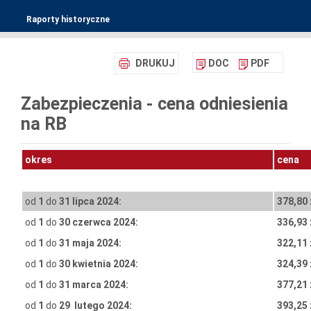
Raporty historyczne
DRUKUJ
DOC
PDF
Zabezpieczenia - cena odniesienia
na RB
okres
cena
od
1
do
31 lipca 2024:
378,80 
od
1
do
30 czerwca 2024:
336,93 
od
1
do
31 maja 2024:
322,11 
od
1
do
30 kwietnia 2024:
324,39 
od
1
do
31 marca 2024:
377,21 
od
1
do
29
lutego 2024:
393,25 