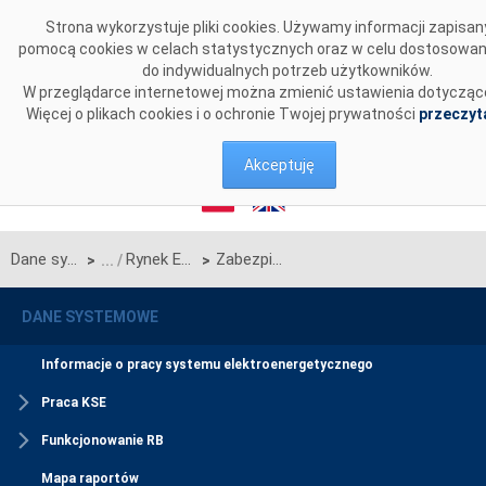
Przejdź do komentarzy
Strona wykorzystuje pliki cookies. Używamy informacji zapisa
pomocą cookies w celach statystycznych oraz w celu dostosowan
do indywidualnych potrzeb użytkowników.
W przeglądarce internetowej można zmienić ustawienia dotyczące
Więcej o plikach cookies i o ochronie Twojej prywatności
przeczyta
Akceptuję
Dane systemowe
Rynek Energii
Zabezpieczenia
>
>
DANE SYSTEMOWE
Informacje o pracy systemu elektroenergetycznego
Praca KSE
Funkcjonowanie RB
Mapa raportów