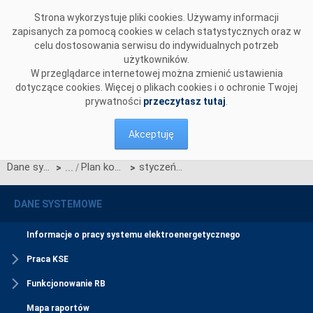
Przejdź do komentarzy
Strona wykorzystuje pliki cookies. Używamy informacji
zapisanych za pomocą cookies w celach statystycznych oraz w
celu dostosowania serwisu do indywidualnych potrzeb
użytkowników.
W przeglądarce internetowej można zmienić ustawienia
dotyczące cookies. Więcej o plikach cookies i o ochronie Twojej
prywatności
przeczytasz tutaj
.
Akceptuję
Dane systemowe
Plan koordynacyjny miesięczny (PKM)
styczeń - grudzień 2016
>
>
DANE SYSTEMOWE
Informacje o pracy systemu elektroenergetycznego
Praca KSE
Funkcjonowanie RB
Mapa raportów