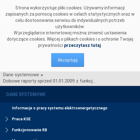
Przejdź do komentarzy
Strona wykorzystuje pliki cookies. Używamy informacji
zapisanych za pomocą cookies w celach statystycznych oraz w
celu dostosowania serwisu do indywidualnych potrzeb
użytkowników.
W przeglądarce internetowej można zmienić ustawienia
dotyczące cookies. Więcej o plikach cookies i o ochronie Twojej
prywatności
przeczytasz tutaj
.
Akceptuję
Dane systemowe
>
Dobowe raporty sprzed 01.01.2009 z funkcjonowania KSE i RB
DANE SYSTEMOWE
Informacje o pracy systemu elektroenergetycznego
Praca KSE
Funkcjonowanie RB