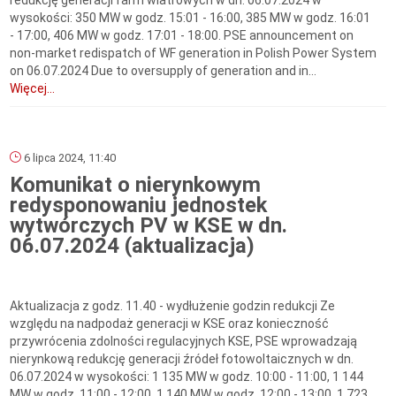
redukcję generacji farm wiatrowych w dn. 06.07.2024 w
wysokości: 350 MW w godz. 15:01 - 16:00, 385 MW w godz. 16:01
- 17:00, 406 MW w godz. 17:01 - 18:00. PSE announcement on
non-market redispatch of WF generation in Polish Power System
on 06.07.2024 Due to oversupply of generation and in...
Więcej...
6 lipca 2024, 11:40
Komunikat o nierynkowym
redysponowaniu jednostek
wytwórczych PV w KSE w dn.
06.07.2024 (aktualizacja)
Aktualizacja z godz. 11.40 - wydłużenie godzin redukcji Ze
względu na nadpodaż generacji w KSE oraz konieczność
przywrócenia zdolności regulacyjnych KSE, PSE wprowadzają
nierynkową redukcję generacji źródeł fotowoltaicznych w dn.
06.07.2024 w wysokości: 1 135 MW w godz. 10:00 - 11:00, 1 144
MW w godz. 11:00 - 12:00, 1 140 MW w godz. 12:00 - 13:00, 1 723