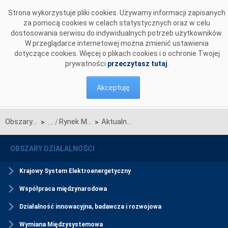
Przejdź do komentarzy
Strona wykorzystuje pliki cookies. Używamy informacji zapisanych
za pomocą cookies w celach statystycznych oraz w celu
dostosowania serwisu do indywidualnych potrzeb użytkowników.
W przeglądarce internetowej można zmienić ustawienia
dotyczące cookies. Więcej o plikach cookies i o ochronie Twojej
prywatności
przeczytasz tutaj
.
Akceptuję
Obszary działalności
Rynek Mocy
Aktualności Rynku Mocy
>
>
OBSZARY DZIAŁALNOŚCI
Krajowy System Elektroenergetyczny
Współpraca międzynarodowa
Działalność innowacyjna, badawcza i rozwojowa
Wymiana Międzysystemowa