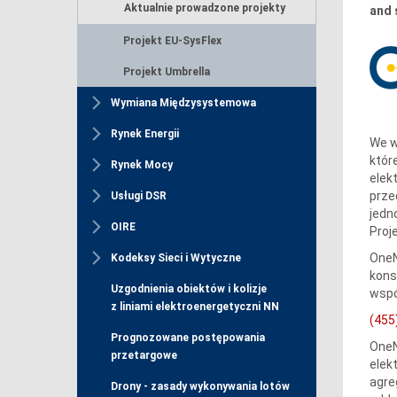
Aktualnie prowadzone projekty
and 
Projekt EU-SysFlex
Projekt Umbrella
Wymiana Międzysystemowa
Rynek Energii
We w
któr
Rynek Mocy
elek
prze
Usługi DSR
jedn
OIRE
Proj
OneN
Kodeksy Sieci i Wytyczne
kons
Uzgodnienia obiektów i kolizje
wspó
z liniami elektroenergetyczni NN
(455
Prognozowane postępowania
OneN
przetargowe
elek
agre
Drony - zasady wykonywania lotów