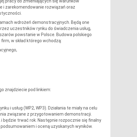
jej pracy do zmieniających się warunków
nie i zarekomendowanie rozwiązań oraz
styczności.
ramach wdrożeń demonstracyjnych. Będą one
rzez uczestników rynku do świadczenia usług,
bszarów powstanie w Polsce. Budowa polskiego
firm, w skład którego wchodzą:
acyjnego,
o znajdziecie pod linkiem:
ku i usług (WP2, WP3). Działania te miały na celu
ania związane z przygotowaniem demonstracji.
będzie trwać rok. Następnie rozpocznie się finalny
ych podsumowaniem i oceną uzyskanych wyników.