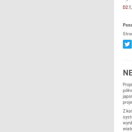
D2.1
Pona
Stro
N
Proj
półn
japo
proje
Z ko
syst
wyni
wiat