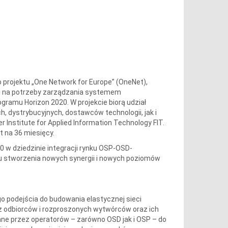
projektu „One Network for Europe” (OneNet),
i na potrzeby zarządzania systemem
gramu Horizon 2020. W projekcie biorą udział
 dystrybucyjnych, dostawców technologii, jak i
 Institute for Applied Information Technology FIT.
t na 36 miesięcy.
w dziedzinie integracji rynku OSP-OSD-
u stworzenia nowych synergii i nowych poziomów
 podejścia do budowania elastycznej sieci
z odbiorców i rozproszonych wytwórców oraz ich
ne przez operatorów – zarówno OSD jak i OSP – do