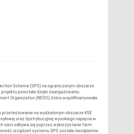
tection Scheme (SPS) na ograniczonym obszarze
a projektu powstała dzięki zaangażowaniu
pment Organization (NEDO), która współfinansowała
yło przetestowanie na wydzielonym obszarze KSE
syłowej oraz dystrybucyjnej wysokiego napięcia w
ach sieci odbywa się poprzez wykorzystanie farm
łasność urządzeń systemu SPS została nieodpłatnie