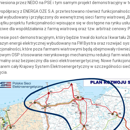
niesiona przez NEDO na PSE i tym samym projekt demonstracyjny w te
spółpracy z ENERGA OZE S.A. przetestowano również funkcjonalności
ał wybudowany i przyłączony do wewnętrznej sieci farmy wiatrowej „
ątku projektu funkcjonalności wpisujące się w dostępne na rynku usłu
ciwe dla współdziałania z farmą wiatrową oraz tzw. arbitraż cenowy. Pro
resie post-demonstracyjnym, który będzie trwał do końca I kwartału 
zyn energii elektrycznej wybudowany na FW Bystra oraz rozwijać s
cjonalności, które poza farmami wiatrowymi będą obejmowały również
owym OSP stosowanie nierynkowego mechanizmu redukcji farm wiatro
malny oraz bezpieczny dla sieci elektroenergetycznej. Nowe funkcj
arem cały Krajowy System Elektroenergetyczny w szczególności sieć
ęcia.