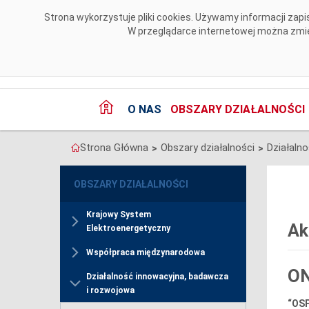
Przejdź do komentarzy
Strona wykorzystuje pliki cookies. Używamy informacji za
W przeglądarce internetowej można zmien
O NAS
OBSZARY DZIAŁALNOŚCI
Strona Główna
Obszary działalności
>
>
OBSZARY DZIAŁALNOŚCI
Krajowy System
Ak
Elektroenergetyczny
Współpraca międzynarodowa
O
Działalność innowacyjna, badawcza
i rozwojowa
“OSP