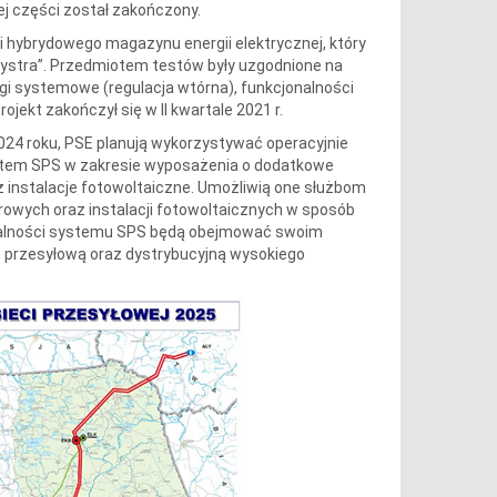
j części został zakończony.
 hybrydowego magazynu energii elektrycznej, który
Bystra”. Przedmiotem testów były uzgodnione na
gi systemowe (regulacja wtórna), funkcjonalności
jekt zakończył się w II kwartale 2021 r.
2024 roku, PSE planują wykorzystywać operacyjnie
ystem SPS w zakresie wyposażenia o dodatkowe
 instalacje fotowoltaiczne. Umożliwią one służbom
wych oraz instalacji fotowoltaicznych w sposób
onalności systemu SPS będą obejmować swoim
 przesyłową oraz dystrybucyjną wysokiego