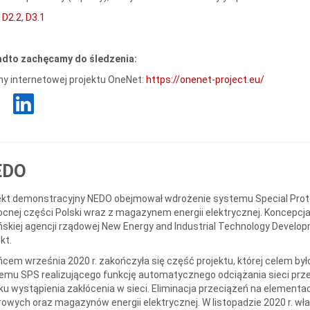
,
D2.2
,
D3.1
dto zachęcamy do śledzenia:
ny internetowej projektu OneNet:
https://onenet-project.eu/
EDO
ekt demonstracyjny NEDO obejmował wdrożenie systemu Special Pro
ocnej części Polski wraz z magazynem energii elektrycznej. Koncepcj
ńskiej agencji rządowej New Energy and Industrial Technology Develo
kt.
ńcem września 2020 r. zakończyła się część projektu, której celem b
emu SPS realizującego funkcję automatycznego odciążania sieci prze
ku wystąpienia zakłócenia w sieci. Eliminacja przeciążeń na element
rowych oraz magazynów energii elektrycznej. W listopadzie 2020 r. w