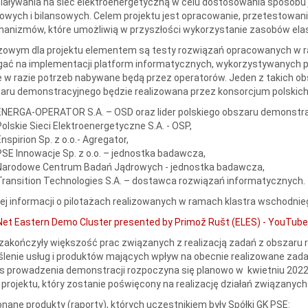
iaływania na sieć elektroenergetyczną w celu dostosowania sposobu 
iowych i bilansowych. Celem projektu jest opracowanie, przetestowa
anizmów, które umożliwią w przyszłości wykorzystanie zasobów ela
zowym dla projektu elementem są testy rozwiązań opracowanych w 
gać na implementacji platform informatycznych, wykorzystywanych p
e w razie potrzeb nabywane będą przez operatorów. Jeden z takich o
aru demonstracyjnego będzie realizowana przez konsorcjum polskich 
ENERGA-OPERATOR S.A. – OSD oraz lider polskiego obszaru demonstr
Polskie Sieci Elektroenergetyczne S.A. - OSP,
nspirion Sp. z o.o.- Agregator,
PSE Innowacje Sp. z o.o. – jednostka badawcza,
Narodowe Centrum Badań Jądrowych - jednostka badawcza,
Transition Technologies S.A. – dostawca rozwiązań informatycznych.
ej informacji o pilotażach realizowanych w ramach klastra wschodnieg
et Eastern Demo Cluster presented by Primož Rušt (ELES) - YouTube
zakończyły większość prac związanych z realizacją zadań z obszaru ryn
ślenie usług i produktów mających wpływ na obecnie realizowane zad
s prowadzenia demonstracji rozpoczyna się planowo w kwietniu 2022 i 
 projektu, który zostanie poświęcony na realizację działań związan
nane produkty (raporty), których uczestnikiem były Spółki GK PSE: