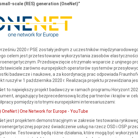
small-scale (RES) generation (OneNet)”
rześniu 2020 r PSE zostały jednym z uczestników międzynarodowego 
ego celem jest przetestowanie wykorzystania zasobów elastycznośc
troenergetycznym. Przedsięwzięcie otrzymało wsparcie z unijnego pro
dstawiciele zarówno europejskich operatorów systemów przesyłowych,
ostki badawcze i naukowe, a za koordynację prac odpowiada Fraunhofer
ekt ruszył w 1 października 2020 r. Realizacja projektu przewidziana jes
et to największy projekt badawczy w ramach programu Horyzont 2020 
ument, angażujący bezprecedensową liczbę partnerów i krajów w cel
łpracy pomiędzy istotnymi europejskimi interesariuszami:
) OneNet | One Network for Europe - YouTube
et jest projektem demonstracyjnym w zakresie testowania rynkowego
troenergetycznej poprzez świadczenie usług na rzecz OSD i OSP prze
gatorów. Testowane będą różne działania, które mogą być wykorzysta