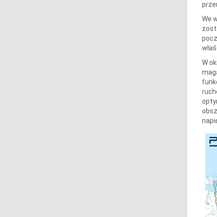
prze
We w
zost
pocz
właś
W ok
maga
funk
ruch
opty
obsz
napi