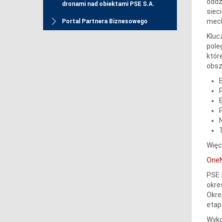
oddz
dronami nad obiektami PSE S.A.
siec
mech
Portal Partnera Biznesowego
Kluc
pole
któr
obsz
E
Więc
OneN
PSE 
okre
Okre
etap
Wyko