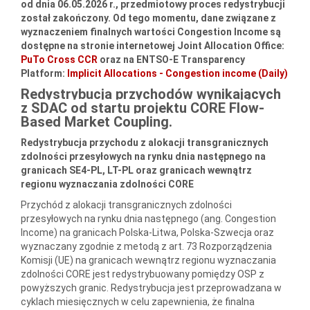
od dnia 06.05.2026 r., przedmiotowy proces redystrybucji
został zakończony. Od tego momentu, dane związane z
wyznaczeniem finalnych wartości Congestion Income są
dostępne na stronie internetowej Joint Allocation Office:
PuTo Cross CCR
oraz na ENTSO-E Transparency
Platform:
Implicit Allocations - Congestion income (Daily)
Redystrybucja przychodów wynikających
z SDAC od startu projektu CORE Flow-
Based Market Coupling
.
Redystrybucja przychodu z alokacji transgranicznych
zdolności przesyłowych na rynku dnia następnego na
granicach SE4-PL, LT-PL oraz granicach wewnątrz
regionu wyznaczania zdolności CORE
Przychód z alokacji transgranicznych zdolności
przesyłowych na rynku dnia następnego (ang. Congestion
Income) na granicach Polska-Litwa, Polska-Szwecja oraz
wyznaczany zgodnie z metodą z art. 73 Rozporządzenia
Komisji (UE) na granicach wewnątrz regionu wyznaczania
zdolności CORE jest redystrybuowany pomiędzy OSP z
powyższych granic. Redystrybucja jest przeprowadzana w
cyklach miesięcznych w celu zapewnienia, że finalna