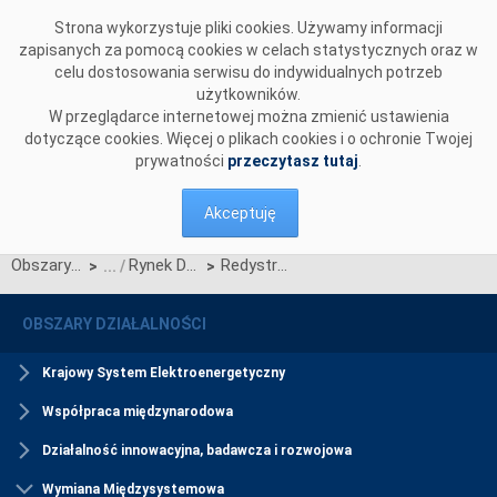
Przejdź do komentarzy
Strona wykorzystuje pliki cookies. Używamy informacji
zapisanych za pomocą cookies w celach statystycznych oraz w
celu dostosowania serwisu do indywidualnych potrzeb
użytkowników.
W przeglądarce internetowej można zmienić ustawienia
dotyczące cookies. Więcej o plikach cookies i o ochronie Twojej
prywatności
przeczytasz tutaj
.
Akceptuję
Obszary działalności
Rynek Dnia Następnego
Redystrybucja przychodów wynikających z SDAC
>
>
OBSZARY DZIAŁALNOŚCI
Krajowy System Elektroenergetyczny
Współpraca międzynarodowa
Działalność innowacyjna, badawcza i rozwojowa
Wymiana Międzysystemowa