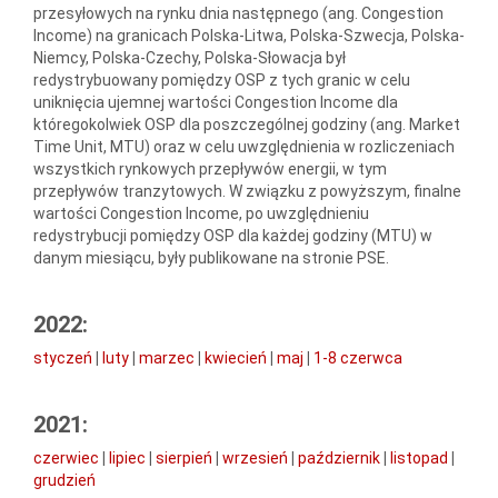
przesyłowych na rynku dnia następnego (ang. Congestion
Income) na granicach Polska-Litwa, Polska-Szwecja, Polska-
Niemcy, Polska-Czechy, Polska-Słowacja był
redystrybuowany pomiędzy OSP z tych granic w celu
uniknięcia ujemnej wartości Congestion Income dla
któregokolwiek OSP dla poszczególnej godziny (ang. Market
Time Unit, MTU) oraz w celu uwzględnienia w rozliczeniach
wszystkich rynkowych przepływów energii, w tym
przepływów tranzytowych. W związku z powyższym, finalne
wartości Congestion Income, po uwzględnieniu
redystrybucji pomiędzy OSP dla każdej godziny (MTU) w
danym miesiącu, były publikowane na stronie PSE.
2022:
styczeń
|
luty
|
marzec
|
kwiecień
|
maj
|
1-8 czerwca
2021:
czerwiec
|
lipiec
|
sierpień
|
wrzesień
|
październik
|
listopad
|
grudzień