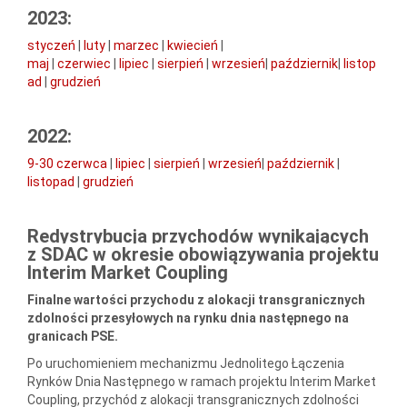
2023:
styczeń
|
luty
|
marzec
|
kwiecień
|
maj
|
czerwiec
|
lipiec
|
sierpień
|
wrzesień
|
październik
|
listop
ad
|
g
rudzień
2022:
9-30 czerwca
|
lipiec
|
sierpień
|
wrzesień
|
październik
|
listopad
|
grudzień
Redystrybucja przychodów wynikających
z SDAC w okresie obowiązywania projektu
Interim Market Coupling
Finalne wartości przychodu z alokacji transgranicznych
zdolności przesyłowych na rynku dnia następnego na
granicach PSE.
Po uruchomieniem mechanizmu Jednolitego Łączenia
Rynków Dnia Następnego w ramach projektu Interim Market
Coupling, przychód z alokacji transgranicznych zdolności