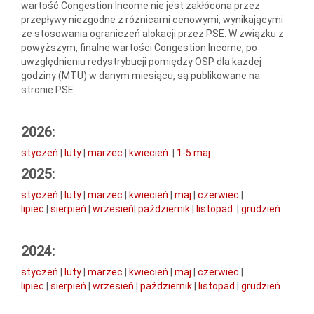
wartość Congestion Income nie jest zakłócona przez
przepływy niezgodne z różnicami cenowymi, wynikającymi
ze stosowania ograniczeń alokacji przez PSE. W związku z
powyższym, finalne wartości Congestion Income, po
uwzględnieniu redystrybucji pomiędzy OSP dla każdej
godziny (MTU) w danym miesiącu, są publikowane na
stronie PSE.
2026:
styczeń
|
luty
|
marzec
|
kwiecień
|
1-5 maj
2025:
styczeń
|
luty
|
marzec
|
kwiecień
|
maj
|
czerwiec
|
lipiec
|
sierpień
|
wrzesień
|
październik
|
listopad
|
grudzień
2024:
styczeń
|
luty
|
marzec
|
kwiecień
|
maj
|
czerwiec
|
lipiec
|
sierpień
|
wrzesień
|
październik
|
l
istopad
|
grudzień