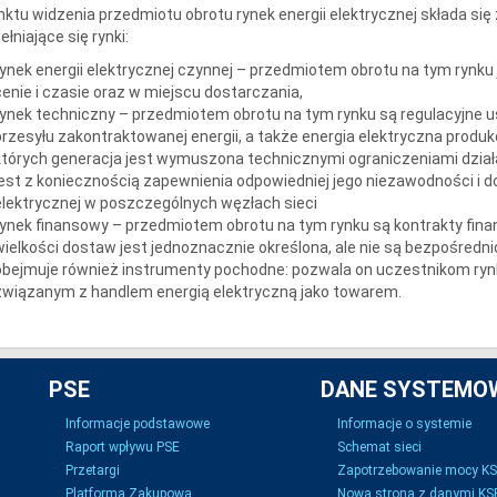
nktu widzenia przedmiotu obrotu rynek energii elektrycznej składa się
łniające się rynki:
rynek energii elektrycznej czynnej – przedmiotem obrotu na tym rynku j
cenie i czasie oraz w miejscu dostarczania,
rynek techniczny – przedmiotem obrotu na tym rynku są regulacyjne u
przesyłu zakontraktowanej energii, a także energia elektryczna pro
których generacja jest wymuszona technicznymi ograniczeniami dzia
jest z koniecznością zapewnienia odpowiedniej jego niezawodności i 
elektrycznej w poszczególnych węzłach sieci
rynek finansowy – przedmiotem obrotu na tym rynku są kontrakty fina
wielkości dostaw jest jednoznacznie określona, ale nie są bezpośredni
obejmuje również instrumenty pochodne: pozwala on uczestnikom rynk
związanym z handlem energią elektryczną jako towarem.
PSE
DANE SYSTEMO
Informacje podstawowe
Informacje o systemie
Raport wpływu PSE
Schemat sieci
Przetargi
Zapotrzebowanie mocy K
Platforma Zakupowa
Nowa strona z danymi KSE