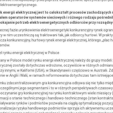
elektroenergetycznego.
k energii elektrycznej jest to całokształt procesów zachodzącyc
ałem operatorów systemów sieciowych i różnego rodzaju pośredni
okajanie potrzeb elektroenergetycznych odbiorców przy rozsądny
ecnej fazie urynkowienia elektroenergetyki konkurencyjny rynek ograni
zy w nim uczestniczą są traktowani tak, jak odbiorcy hurtowi. W praktyc
cza konkurencyjny, hurtowy rynek energii elektrycznej, którego „plac 
temów.
l rynku energii elektrycznej w Polsce
any w Polsce model rynku energii elektrycznej należy do grupy modeli
trycznej zostały dotychczas wdrożone, oczywiście w różnych odmian
zy innymi, w Kalifornii (USA), w Skandynawii i częściowo w Australii.
nie w Anglii i Walii, w ramach reformowania dotychczas tam istniejąc
ynku zdecentralizowanym gra konkurencyjna odbywa się nie tylko międ
czególnymi jego segmentami i to w różnych perspektywach czasowy
oczynanie gry konkurencyjnej na rynku kontraktowym wiele miesięcy (
rmacji o stanie technicznego i handlowo-technicznego (stan kontrakta
iaływanie rynków i podmiotów pozwala na ciągłą optymalizację pozyc
onalizacja ryzyka handlowego podmiotów sprzyja ich aktywnemu uczes