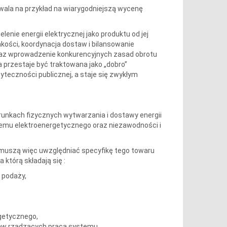
zwala na przykład na wiarygodniejszą wycenę
enie energii elektrycznej jako produktu od jej
 jakości, koordynacja dostaw i bilansowanie
oraz wprowadzenie konkurencyjnych zasad obrotu
 przestaje być traktowana jako „dobro”
teczności publicznej, a staje się zwykłym
runkach fizycznych wytwarzania i dostawy energii
stemu elektroenergetycznego oraz niezawodności i
ej muszą więc uwzględniać specyfikę tego towaru
którą składają się :
 podaży,
getycznego,
raw rządzących pracą systemu