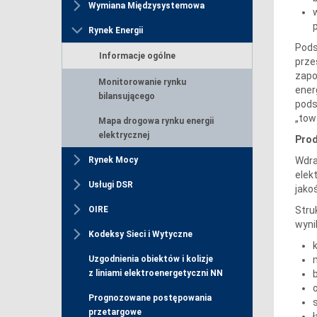
Wymiana Międzysystemowa
Rynek Energii
Pods
Informacje ogólne
prze
zapo
Monitorowanie rynku
ener
bilansującego
pods
„tow
Mapa drogowa rynku energii
elektrycznej
Prod
Wdra
Rynek Mocy
elek
Usługi DSR
jako
Stru
OIRE
wyni
Kodeksy Sieci i Wytyczne
Uzgodnienia obiektów i kolizje
z liniami elektroenergetyczni NN
Prognozowane postępowania
przetargowe