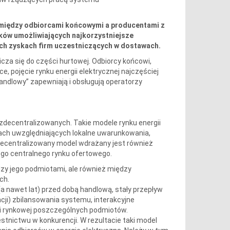
h między odbiorcami końcowymi a producentami z
ków umożliwiających najkorzystniejsze
ch zyskach firm uczestniczących w dostawach.
cza się do części hurtowej. Odbiorcy końcowi,
e, pojęcie rynku energii elektrycznej najczęściej
handlowy” zapewniają i obsługują operatorzy
 zdecentralizowanych. Takie modele rynku energii
ach uwzględniających lokalne uwarunkowania,
 Zdecentralizowany model wdrażany jest również
ego centralnego rynku ofertowego.
zy jego podmiotami, ale również między
ch.
a nawet lat) przed dobą handlową, stały przepływ
cji) zbilansowania systemu, interakcyjne
ji rynkowej poszczególnych podmiotów.
tnictwu w konkurencji. W rezultacie taki model