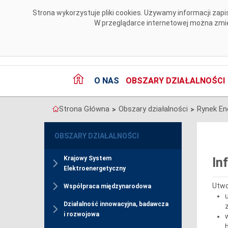
Przejdź do komentarzy
Strona wykorzystuje pliki cookies. Używamy informacji za
W przeglądarce internetowej można zmien
O NAS
OBSZARY DZIAŁALNOŚCI
Strona Główna
Obszary działalności
Rynek Ene
>
>
OBSZARY DZIAŁALNOŚCI
Krajowy System
In
Elektroenergetyczny
Utwo
Współpraca międzynarodowa
Działalność innowacyjna, badawcza
i rozwojowa