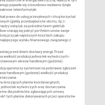
ania odbiorców w energię elektryczną. Należy w tym
anego pojawiła się stosunkowo niedawno dzięki
akresie teleinformatyki.
kali prawo do usług przesyłowych i chcą korzystać
ch (giełdy, przedsiębiorstw obrotu, itp.) i
iędzy sobą lub za pośrednictwem giełd lub
ndlowi starają się pokryć portfelem umów swoje
ciej przy jak najniższych kosztach zakupu.
k najlepszego wyniku finansowego związanego z
eśniej przed dniem dostawy energii. Przed
a wielkość produkcji jednostek wytwórczych i
dstawowym okresie handlowym (godzinie).
wadzą operatorzy systemowi na podstawie zgłoszeń
ie handlowym (godzinie) wielkość produkcji
starczania.
mu kroczących planów koordynacyjnych,
 jednostek wytwórczych oraz dostarczania
stotne dla podmiotów zgłaszających umowy
 korekt tych planów dokonywanych przez operatorów