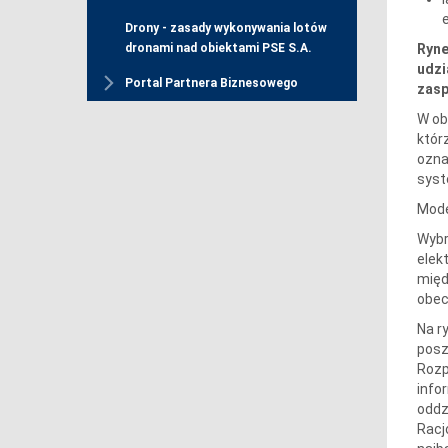
Drony - zasady wykonywania lotów
Ryne
dronami nad obiektami PSE S.A.
udzi
Portal Partnera Biznesowego
zasp
W ob
któr
ozna
sys
Mode
Wybr
elek
międ
obec
Na r
posz
Rozp
info
oddz
Racj