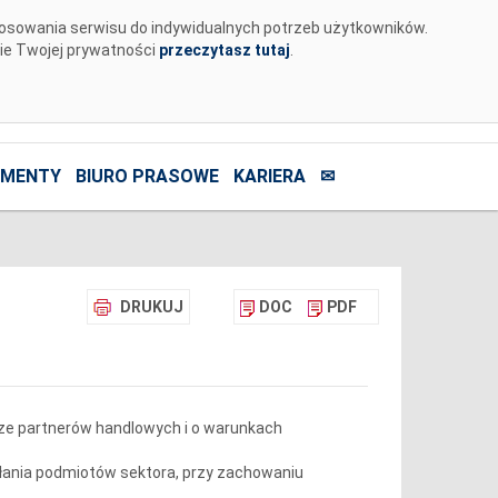
tosowania serwisu do indywidualnych potrzeb użytkowników.
nie Twojej prywatności
przeczytasz tutaj
.
MENTY
BIURO PRASOWE
KARIERA
✉
DRUKUJ
DOC
PDF
ze partnerów handlowych i o warunkach
łania podmiotów sektora, przy zachowaniu