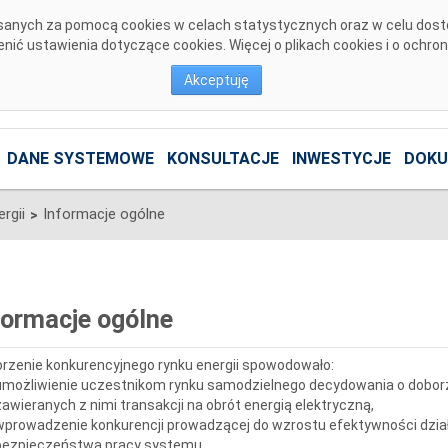
pisanych za pomocą cookies w celach statystycznych oraz w celu dos
ić ustawienia dotyczące cookies. Więcej o plikach cookies i o ochro
Akceptuję
DANE SYSTEMOWE
KONSULTACJE
INWESTYCJE
DOKU
rgii
Informacje ogólne
>
formacje ogólne
rzenie konkurencyjnego rynku energii spowodowało:
umożliwienie uczestnikom rynku samodzielnego decydowania o dobor
zawieranych z nimi transakcji na obrót energią elektryczną,
wprowadzenie konkurencji prowadzącej do wzrostu efektywności dzia
bezpieczeństwa pracy systemu,