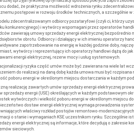
ardziej sprzyja rynkowej optymalizacji sposobu pokrycia zapotrzebow
scu dodać, że praktyczna możliwość wdrożenia rynku zdecentralizow
znemu postępowi w rozwoju środków technicznych, a szczególnie w z
delu zdecentralizowanym odbiorcy pozataryfowi (czyli ci, którzy uzys
nku konkurencyjnego) i wytwórcy wspomagani przez operatorów handlowy
dców zawierają umowy sprzedaży energii elektrycznej bezpośrednio m
dsiębiorstw obrotu. Odbiorcy i działający w ich imieniu operatorzy ha
widywane zapotrzebowanie na energię w każdej godzinie doby, najczęś
miast, wytwórcy i reprezentujący ich operatorzy handlowi dążą do ja
awami energii elektrycznej, rezerw mocy i usług systemowych.
racjonalizacji ryzyka część umów może być zawierana na wiele lat wcz
szeniem do realizacji na daną dobę każda umowa musi być rozpisana n
kość poboru energii w określonym miejscu dostarczania w każdym po
czną realizację zawartych umów sprzedaży energii elektrycznej pro
 sprzedaży energii (USE) określających w każdym podstawowym okres
ostek wytwórczych i wielkość poboru energii w określonym miejscu do
ieczeństwo dostaw energii elektrycznej wymaga prowadzenia syste
wniających właściwy rozkład postojów remontowo-modernizacyjnych
rmacji o stanie i wymaganiach KSE uczestnikom rynku. Szczególnie i
edaży energii elektrycznej są informacje, które decydują o zakresie
emów sieciowych.