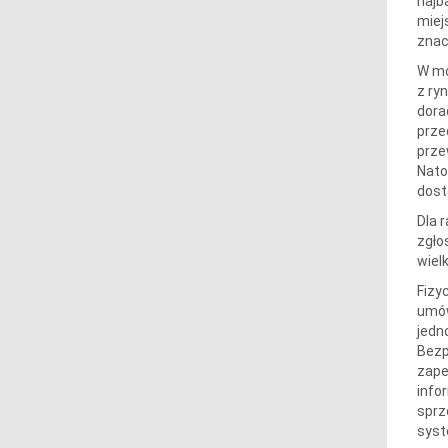
najb
miej
znac
W mo
z ry
dora
prze
prze
Nato
dost
Dla 
zgło
wiel
Fizy
umów
jedn
Bezp
zape
info
sprz
syst