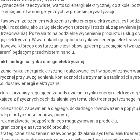
wyznaczenie rzeczywistej wartości energii elektrycznej, co z kolei po
przedsiębiorstw energetycznych w procesie prywatyzacji.
tawowym założeniem wdrożenia rynku energii elektrycznej, jest oddziel
syłu i rozdziału jako usług sieciowych (przesył i rozdział, zapewnienie
trzebowania). Pozwala to na oddzielne wycenienie produktu i usług 
gią elektryczną. W warunkach gospodarki rynkowej energia elektryczna
tawowe, którego dostarczanie jest obowiązkiem przedsiębiorstwa uży
arem” będącym przedmiotem handlu.
ukt i usługi na rynku energii elektrycznej
żanie rynku energii elektrycznej realizowane jest w specyficznych wa
trycznej przy uwzględnieniu konieczności utrzymania stabilności sy
ści dostaw energii elektrycznej.
ktura i przepisy regulujące zasady działania rynku energii elektryczn
kającą z fizycznych cech działania systemu elektroenergetycznego, na 
konieczność zapewnienia ciągłego, dokładnego równoważenia popytu i
małą elastyczność cenową popytu,
brak możliwości bezpośredniego magazynowania produktu,
ograniczoną elastyczność produkcji,
strategiczne znaczenie niezawodnego działania systemu elektroener
łatwość monopolizacji rynku poprzez wykorzystanie specyficznych p