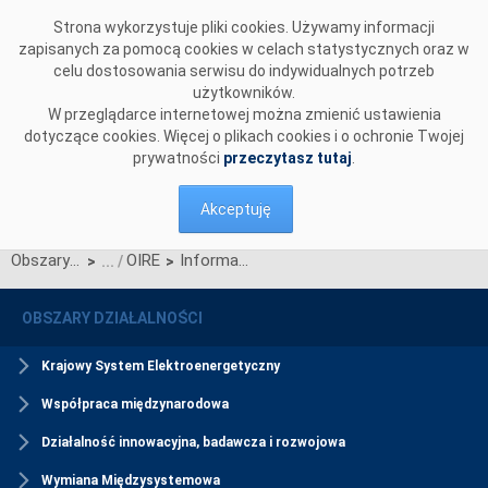
Przejdź do komentarzy
Strona wykorzystuje pliki cookies. Używamy informacji
zapisanych za pomocą cookies w celach statystycznych oraz w
celu dostosowania serwisu do indywidualnych potrzeb
użytkowników.
W przeglądarce internetowej można zmienić ustawienia
dotyczące cookies. Więcej o plikach cookies i o ochronie Twojej
prywatności
przeczytasz tutaj
.
Akceptuję
Obszary działalności
OIRE
Informacje ogólne
>
>
OBSZARY DZIAŁALNOŚCI
Krajowy System Elektroenergetyczny
Współpraca międzynarodowa
Działalność innowacyjna, badawcza i rozwojowa
Wymiana Międzysystemowa