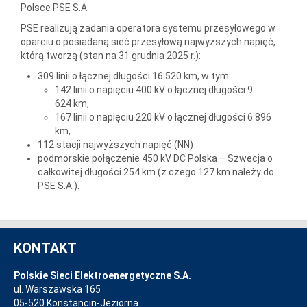
Polsce PSE S.A.
PSE realizują zadania operatora systemu przesyłowego w
oparciu o posiadaną sieć przesyłową najwyższych napięć,
którą tworzą (stan na 31 grudnia 2025 r.):
309 linii o łącznej długości 16 520 km, w tym:
142 linii o napięciu 400 kV o łącznej długości 9
624 km,
167 linii o napięciu 220 kV o łącznej długości 6 896
km,
112 stacji najwyższych napięć (NN)
podmorskie połączenie 450 kV DC Polska – Szwecja o
całkowitej długości 254 km (z czego 127 km należy do
PSE S.A.).
KONTAKT
Polskie Sieci Elektroenergetyczne S.A.
ul. Warszawska 165
05-520 Konstancin-Jeziorna