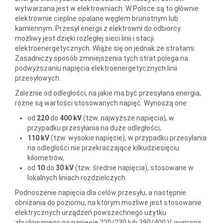
wytwarzana jest w elektrowniach. W Polsce są to głównie
elektrownie cieplne opalane węglem brunatnym lub
kamiennym. Przesył energii z elektrowni do odbiorcy
możliwy jest dzięki rozległej sieci linii i stacji
elektroenergetycznych. Wiąże się on jednak ze stratami.
Zasadniczy sposób zmniejszenia tych strat polega na
podwyższaniu napięcia elektroenergetycznych linii
przesyłowych.
Zależnie od odległości, na jakie ma być przesyłana energia,
różne są wartości stosowanych napięć. Wynoszą one:
od
220
do
400
kV
(tzw. najwyższe napięcia), w
przypadku przesyłania na duże odległości,
110
kV
(tzw. wysokie napięcie), w przypadku przesyłania
na odległości nie przekraczające kilkudziesięciu
kilometrów,
od
10
do
30
kV
(tzw. średnie napięcia), stosowane w
lokalnych liniach rozdzielczych.
Podnoszenie napięcia dla celów przesyłu, a następnie
obniżania do poziomu, na którym możliwe jest stosowanie
elektrycznych urządzeń powszechnego użytku
zbudowanego na napięcie 220/230 lub 380/400 V, wymaga