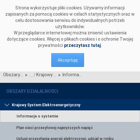
Przejdź do komentarzy
Strona wykorzystuje pliki cookies. Używamy informacji
zapisanych za pomocą cookies w celach statystycznych oraz w
celu dostosowania serwisu do indywidualnych potrzeb
użytkowników.
W przeglądarce internetowej można zmienić ustawienia
dotyczące cookies. Więcej o plikach cookies i o ochronie Twojej
prywatności
przeczytasz tutaj
.
Akceptuję
Obszary działalności
Krajowy System Elektroenergetyczny
Informacje o systemie
>
>
OBSZARY DZIAŁALNOŚCI
Krajowy System Elektroenergetyczny
Informacje o systemie
Plan sieci przesyłowej najwyższych napięć
Usługi przesyłania energii elektrycznej, udział w rynku