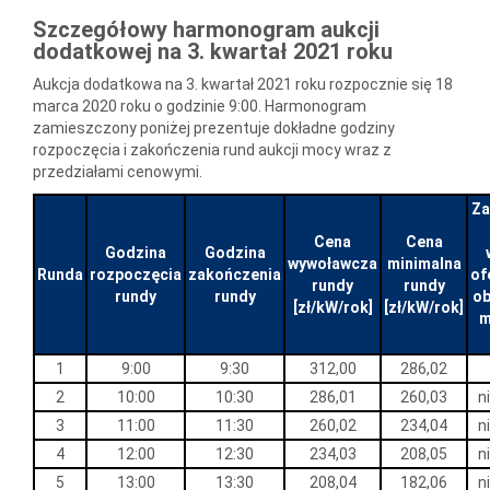
Szczegółowy harmonogram aukcji
dodatkowej na 3. kwartał 2021 roku
Aukcja dodatkowa na 3. kwartał 2021 roku rozpocznie się 18
marca 2020 roku o godzinie 9:00. Harmonogram
zamieszczony poniżej prezentuje dokładne godziny
rozpoczęcia i zakończenia rund aukcji mocy wraz z
przedziałami cenowymi.
Za
Cena
Cena
Godzina
Godzina
wywoławcza
minimalna
Runda
rozpoczęcia
zakończenia
of
rundy
rundy
rundy
rundy
o
[zł/kW/rok]
[zł/kW/rok]
m
1
9:00
9:30
312,00
286,02
2
10:00
10:30
286,01
260,03
n
3
11:00
11:30
260,02
234,04
n
4
12:00
12:30
234,03
208,05
n
5
13:00
13:30
208,04
182,06
n