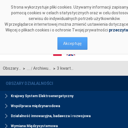
Przejdź do komentarzy
Strona wykorzystuje pliki cookies. Używamy informacji zapisan
pomocą cookies w celach statystycznych oraz w celu dostoso
serwisu do indywidualnych potrzeb użytkowników.
W przeglądarce internetowej można zmienić ustawienia dotyczące
Więcej o plikach cookies i o ochronie Twojej prywatności
przeczyta
Akceptuję
Obszary działalności
Archiwum
3 kwartał 2021
>
>
OBSZARY DZIAŁALNOŚCI
Krajowy System Elektroenergetyczny
Współpraca międzynarodowa
Działalność innowacyjna, badawcza i rozwojowa
Wymiana Międzysystemowa