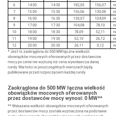
6
14:00
14:30
182,05
156,07
n
7
15:00
15:30
156,06
130,08
n
8
16:00
16:30
130,07
104,09
n
9
17:00
17:30
104,08
78,10
n
10
18:00
18:30
78,09
52,11
n
11
19:00
19:30
52,10
26,12
n
12
20:00
20:30
26,11
0,12
n
* Jest to zaokrąglona do 500 MW łączna wielkość
obowiązków mocowych oferowanych przez dostawców
mocy po cenie nie wyższej niż cena wywoławcza danej
rundy. Wartości w poszczególnych wierszach będą
publikowane przed rozpoczęciem każdej rundy.
Zaokrąglona do 500 MW łączna wielkość
obowiązków mocowych oferowanych
przez dostawców mocy wynosi: 0 MW**
** Wskazana wielkość obowiązków mocowych oferowanych
przez dostawców mocy została wyznaczona na podstawie