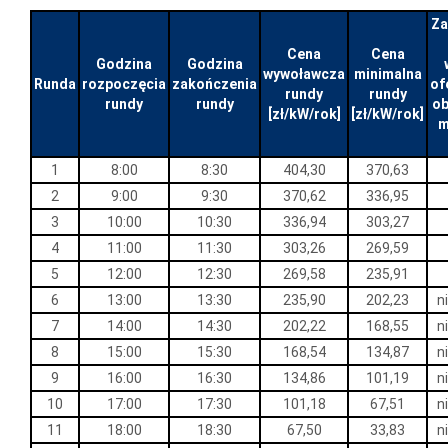
Za
Cena
Cena
Godzina
Godzina
wywoławcza
minimalna
Runda
rozpoczęcia
zakończenia
of
rundy
rundy
rundy
rundy
o
[zł/kW/rok]
[zł/kW/rok]
m
1
8:00
8:30
404,30
370,63
2
9:00
9:30
370,62
336,95
3
10:00
10:30
336,94
303,27
4
11:00
11:30
303,26
269,59
5
12:00
12:30
269,58
235,91
6
13:00
13:30
235,90
202,23
n
7
14:00
14:30
202,22
168,55
n
8
15:00
15:30
168,54
134,87
n
9
16:00
16:30
134,86
101,19
n
10
17:00
17:30
101,18
67,51
n
11
18:00
18:30
67,50
33,83
n