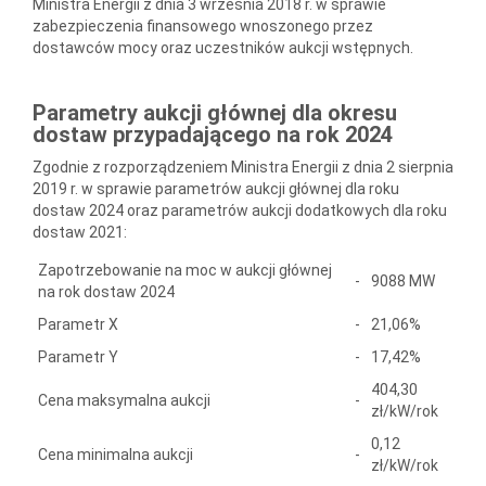
Ministra Energii z dnia 3 września 2018 r. w sprawie
zabezpieczenia finansowego wnoszonego przez
dostawców mocy oraz uczestników aukcji wstępnych.
Parametry aukcji głównej dla okresu
dostaw przypadającego na rok 2024
Zgodnie z rozporządzeniem Ministra Energii z dnia 2 sierpnia
2019 r. w sprawie parametrów aukcji głównej dla roku
dostaw 2024 oraz parametrów aukcji dodatkowych dla roku
dostaw 2021:
Zapotrzebowanie na moc w aukcji głównej
-
9088 MW
na rok dostaw 2024
Parametr X
-
21,06%
Parametr Y
-
17,42%
404,30
Cena maksymalna aukcji
-
zł/kW/rok
0,12
Cena minimalna aukcji
-
zł/kW/rok