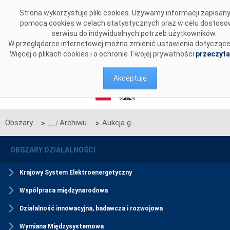
Przejdź do komentarzy
Strona wykorzystuje pliki cookies. Używamy informacji zapisan
pomocą cookies w celach statystycznych oraz w celu dostoso
serwisu do indywidualnych potrzeb użytkowników.
W przeglądarce internetowej można zmienić ustawienia dotyczące
Więcej o plikach cookies i o ochronie Twojej prywatności
przeczyta
Akceptuję
Obszary działalności
Archiwum
Aukcja główna na rok dostaw 2024
>
>
OBSZARY DZIAŁALNOŚCI
Krajowy System Elektroenergetyczny
Współpraca międzynarodowa
Działalność innowacyjna, badawcza i rozwojowa
Wymiana Międzysystemowa