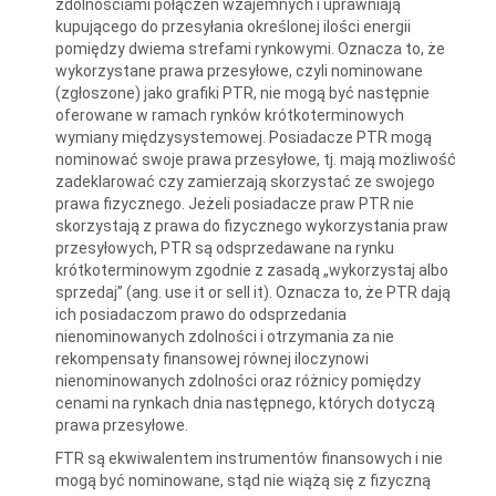
zdolnościami połączeń wzajemnych i uprawniają
kupującego do przesyłania określonej ilości energii
pomiędzy dwiema strefami rynkowymi. Oznacza to, że
wykorzystane prawa przesyłowe, czyli nominowane
(zgłoszone) jako grafiki PTR, nie mogą być następnie
oferowane w ramach rynków krótkoterminowych
wymiany międzysystemowej. Posiadacze PTR mogą
nominować swoje prawa przesyłowe, tj. mają możliwość
zadeklarować czy zamierzają skorzystać ze swojego
prawa fizycznego. Jeżeli posiadacze praw PTR nie
skorzystają z prawa do fizycznego wykorzystania praw
przesyłowych, PTR są odsprzedawane na rynku
krótkoterminowym zgodnie z zasadą „wykorzystaj albo
sprzedaj” (ang. use it or sell it). Oznacza to, że PTR dają
ich posiadaczom prawo do odsprzedania
nienominowanych zdolności i otrzymania za nie
rekompensaty finansowej równej iloczynowi
nienominowanych zdolności oraz różnicy pomiędzy
cenami na rynkach dnia następnego, których dotyczą
prawa przesyłowe.
FTR są ekwiwalentem instrumentów finansowych i nie
mogą być nominowane, stąd nie wiążą się z fizyczną