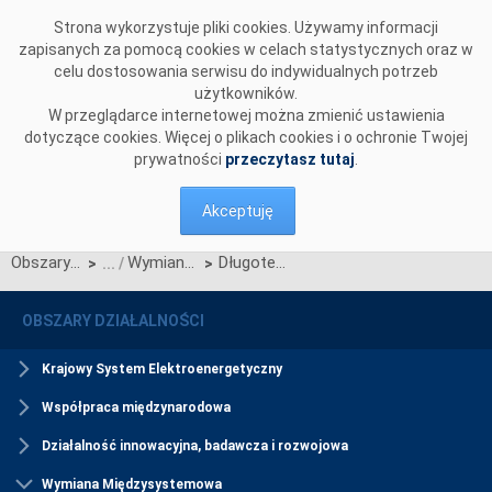
Przejdź do komentarzy
Strona wykorzystuje pliki cookies. Używamy informacji
zapisanych za pomocą cookies w celach statystycznych oraz w
celu dostosowania serwisu do indywidualnych potrzeb
użytkowników.
W przeglądarce internetowej można zmienić ustawienia
dotyczące cookies. Więcej o plikach cookies i o ochronie Twojej
prywatności
przeczytasz tutaj
.
Akceptuję
Obszary działalności
Wymiana Międzysystemowa
Długoterminowe prawa przesyłowe
>
>
OBSZARY DZIAŁALNOŚCI
Krajowy System Elektroenergetyczny
Współpraca międzynarodowa
Działalność innowacyjna, badawcza i rozwojowa
Wymiana Międzysystemowa