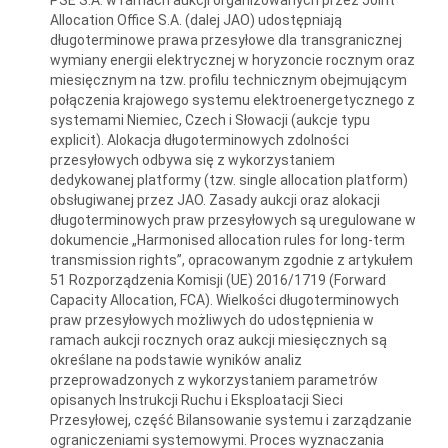
Allocation Office S.A. (dalej JAO) udostępniają
długoterminowe prawa przesyłowe dla transgranicznej
wymiany energii elektrycznej w horyzoncie rocznym oraz
miesięcznym na tzw. profilu technicznym obejmującym
połączenia krajowego systemu elektroenergetycznego z
systemami Niemiec, Czech i Słowacji (aukcje typu
explicit). Alokacja długoterminowych zdolności
przesyłowych odbywa się z wykorzystaniem
dedykowanej platformy (tzw. single allocation platform)
obsługiwanej przez JAO. Zasady aukcji oraz alokacji
długoterminowych praw przesyłowych są uregulowane w
dokumencie „Harmonised allocation rules for long-term
transmission rights”, opracowanym zgodnie z artykułem
51 Rozporządzenia Komisji (UE) 2016/1719 (Forward
Capacity Allocation, FCA). Wielkości długoterminowych
praw przesyłowych możliwych do udostępnienia w
ramach aukcji rocznych oraz aukcji miesięcznych są
określane na podstawie wyników analiz
przeprowadzonych z wykorzystaniem parametrów
opisanych Instrukcji Ruchu i Eksploatacji Sieci
Przesyłowej, część Bilansowanie systemu i zarządzanie
ograniczeniami systemowymi. Proces wyznaczania